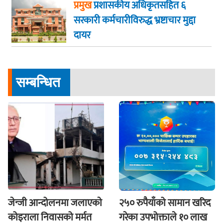
प्रमुख
प्रशासकीय अधिकृतसहित ६
सरकारी कर्मचारीविरुद्ध भ्रष्टाचार मुद्दा
दायर
सम्बन्धित
जेन्जी आन्दोलनमा जलाएकाे
२५० रुपैयाँको सामान खरिद
कोइराला निवासको मर्मत
गरेका उपभोक्ताले १० लाख