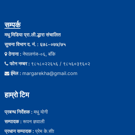
सम्पर्क
मधु मिडिया प्रा.ली.द्धारा संचालित
सुचना विभाग द. नं. : ६७८-०७४/७५
ठेगाना :
नेपालगंज-०६, बाँके
फोन नम्बर :
९८५८०२२६५६ / ९८५६०३९६०२
ईमेल :
margarekha@gmail.com
हाम्राे टिम
प्रबन्ध निर्देशक :
मधु याेगी
सम्पादक :
रूपन ज्ञवाली
प्रधान सम्पादक :
प्रेम के.सीा