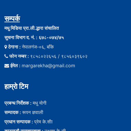
सम्पर्क
मधु मिडिया प्रा.ली.द्धारा संचालित
सुचना विभाग द. नं. : ६७८-०७४/७५
ठेगाना :
नेपालगंज-०६, बाँके
फोन नम्बर :
९८५८०२२६५६ / ९८५६०३९६०२
ईमेल :
margarekha@gmail.com
हाम्राे टिम
प्रबन्ध निर्देशक :
मधु याेगी
सम्पादक :
रूपन ज्ञवाली
प्रधान सम्पादक :
प्रेम के.सीा