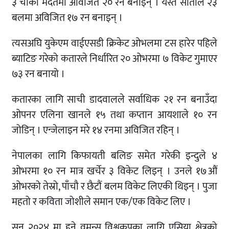
३ चौका मदतमा अविजित २० रन बनाइन् । यस्तै सीताले २३
बलमा अविजित १७ रन बनाइन् ।
त्यसअघि युकेएम वाईएसडी क्रिकेट ओभलमा टस हारेर पहिले
ब्याटिङ गरेको कतारले निर्धारित २० ओभरमा ७ विकेट गुमाएर
७३ रन बनायो ।
कतारका लागि साची डादवालले सर्वाधिक २१ रन बनाउँदा
ओपनर एलिना खानले १५ तथा कप्तान आयशाले १० रन
जोडिन् । एन्जेलाइन मरे १४ रनमा अविजित रहिन् ।
नेपालका लागि किफायती बलिङ समेत गरेकी इन्दुले ४
ओभरमा १० रन मात्र खर्चेर ३ विकेट लिइन् । उनले १७औं
ओभरको तेस्रो, पाँचौ र छैटौं बलम विकेट लिएकी थिइन् । पुजा
महतो र कविता जोशीले समान एक/एक विकेट लिए ।
सन् २०२४ मा हुने वुमन्स विश्वकपका लागि एसिया क्षेत्रको