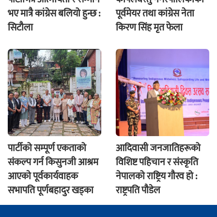
भए मात्रै कांग्रेस बलियो हुन्छ :
पूर्वमेयर तथा कांग्रेस नेता
सिटौला
किरण सिंह मृत फेला
पार्टीको सम्पूर्ण एकताको
आदिवासी जनजातिहरूको
संकल्प गर्न किसुनजी आश्रम
विशिष्ट पहिचान र संस्कृति
आएकाे पूर्वकार्यवाहक
नेपालको राष्ट्रिय गौरव हो :
सभापति पूर्णबहादुर खड्का
राष्ट्रपति पौडेल