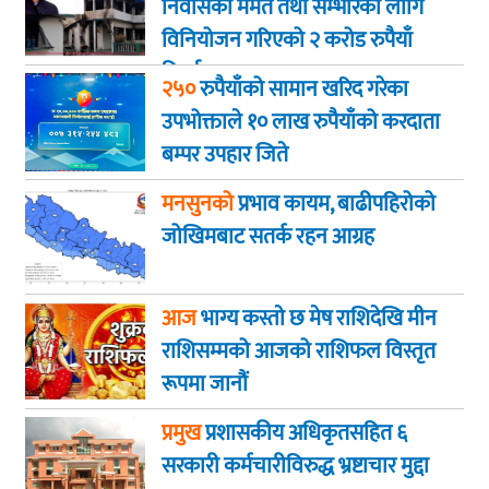
निवासको मर्मत तथा सम्भारका लागि
विनियोजन गरिएको २ करोड रुपैयाँ
फिर्ता
२५०
रुपैयाँको सामान खरिद गरेका
उपभोक्ताले १० लाख रुपैयाँको करदाता
बम्पर उपहार जिते
मनसुनको
प्रभाव कायम, बाढीपहिरोको
जोखिमबाट सतर्क रहन आग्रह
आज
भाग्य कस्ताे छ मेष राशिदेखि मीन
राशिसम्मको आजको राशिफल विस्तृत
रूपमा जानौं
प्रमुख
प्रशासकीय अधिकृतसहित ६
सरकारी कर्मचारीविरुद्ध भ्रष्टाचार मुद्दा