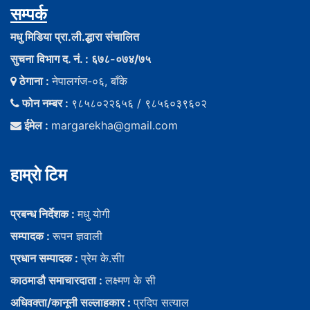
सम्पर्क
मधु मिडिया प्रा.ली.द्धारा संचालित
सुचना विभाग द. नं. : ६७८-०७४/७५
ठेगाना :
नेपालगंज-०६, बाँके
फोन नम्बर :
९८५८०२२६५६ / ९८५६०३९६०२
ईमेल :
margarekha@gmail.com
हाम्राे टिम
प्रबन्ध निर्देशक :
मधु याेगी
सम्पादक :
रूपन ज्ञवाली
प्रधान सम्पादक :
प्रेम के.सीा
काठमाडौ समाचारदाता :
लक्ष्मण के सी
अधिवक्ता/कानूनी सल्लाहकार :
प्रदिप सत्याल