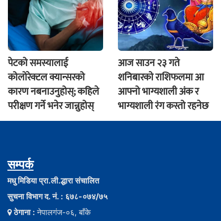
पेटको समस्यालाई
आज साउन २३ गते
कोलोरेक्टल क्यान्सरको
शनिबारकाे राशिफलमा आ
कारण नबनाउनुहोस्; कहिले
आफ्नो भाग्यशाली अंक र
परीक्षण गर्ने भनेर जान्नुहोस्
भाग्यशाली रंग कस्तो रहनेछ
सम्पर्क
मधु मिडिया प्रा.ली.द्धारा संचालित
सुचना विभाग द. नं. : ६७८-०७४/७५
ठेगाना :
नेपालगंज-०६, बाँके