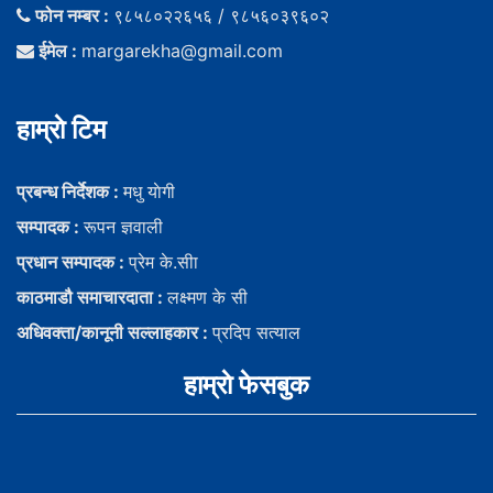
फोन नम्बर :
९८५८०२२६५६ / ९८५६०३९६०२
ईमेल :
margarekha@gmail.com
हाम्राे टिम
प्रबन्ध निर्देशक :
मधु याेगी
सम्पादक :
रूपन ज्ञवाली
प्रधान सम्पादक :
प्रेम के.सीा
काठमाडौ समाचारदाता :
लक्ष्मण के सी
अधिवक्ता/कानूनी सल्लाहकार :
प्रदिप सत्याल
हाम्राे फेसबुक