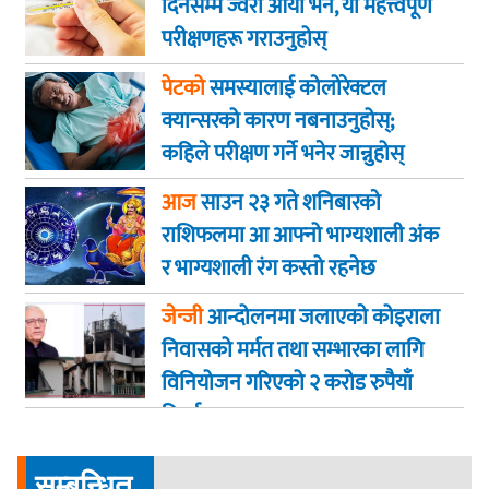
दिनसम्म ज्वरो आयो भने, यी महत्त्वपूर्ण
परीक्षणहरू गराउनुहोस्
पेटको
समस्यालाई कोलोरेक्टल
क्यान्सरको कारण नबनाउनुहोस्;
कहिले परीक्षण गर्ने भनेर जान्नुहोस्
आज
साउन २३ गते शनिबारकाे
राशिफलमा आ आफ्नो भाग्यशाली अंक
र भाग्यशाली रंग कस्तो रहनेछ
जेन्जी
आन्दोलनमा जलाएकाे कोइराला
निवासको मर्मत तथा सम्भारका लागि
विनियोजन गरिएको २ करोड रुपैयाँ
फिर्ता
सम्बन्धित