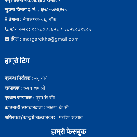
सुचना विभाग द. नं. : ६७८-०७४/७५
ठेगाना :
नेपालगंज-०६, बाँके
फोन नम्बर :
९८५८०२२६५६ / ९८५६०३९६०२
ईमेल :
margarekha@gmail.com
हाम्राे टिम
प्रबन्ध निर्देशक :
मधु याेगी
सम्पादक :
रूपन ज्ञवाली
प्रधान सम्पादक :
प्रेम के.सीा
काठमाडौ समाचारदाता :
लक्ष्मण के सी
अधिवक्ता/कानूनी सल्लाहकार :
प्रदिप सत्याल
हाम्राे फेसबुक