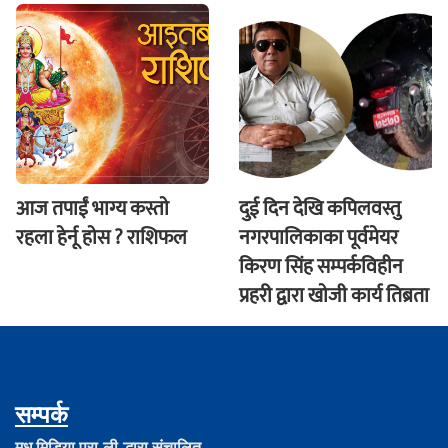
आज तपाईं भाग्य कस्ताे
दुई दिन देखि कपिलवस्तु
रहला हेर्नू हाेस ? राशिफल
नगरपालिकाका पूर्वमेयर
किरण सिंह सम्पर्कविहीन
प्रहरी द्वारा खाेजी कार्य तिब्रता
सम्पर्क
मधु मिडिया प्रा.ली.द्धारा संचालित