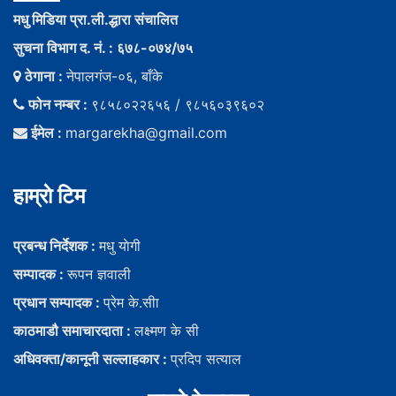
मधु मिडिया प्रा.ली.द्धारा संचालित
सुचना विभाग द. नं. : ६७८-०७४/७५
ठेगाना :
नेपालगंज-०६, बाँके
फोन नम्बर :
९८५८०२२६५६ / ९८५६०३९६०२
ईमेल :
margarekha@gmail.com
हाम्राे टिम
प्रबन्ध निर्देशक :
मधु याेगी
सम्पादक :
रूपन ज्ञवाली
प्रधान सम्पादक :
प्रेम के.सीा
काठमाडौ समाचारदाता :
लक्ष्मण के सी
अधिवक्ता/कानूनी सल्लाहकार :
प्रदिप सत्याल