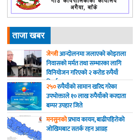
ताजा खबर
जेन्जी
आन्दोलनमा जलाएकाे कोइराला
निवासको मर्मत तथा सम्भारका लागि
विनियोजन गरिएको २ करोड रुपैयाँ
फिर्ता
२५०
रुपैयाँको सामान खरिद गरेका
उपभोक्ताले १० लाख रुपैयाँको करदाता
बम्पर उपहार जिते
मनसुनको
प्रभाव कायम, बाढीपहिरोको
जोखिमबाट सतर्क रहन आग्रह