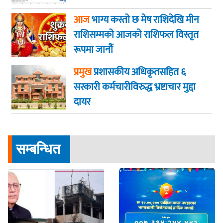
आज
भाग्य कस्ताे छ मेष राशिदेखि मीन
राशिसम्मको आजको राशिफल विस्तृत
रूपमा जानौं
प्रमुख
प्रशासकीय अधिकृतसहित ६
सरकारी कर्मचारीविरुद्ध भ्रष्टाचार मुद्दा
दायर
सम्बन्धित