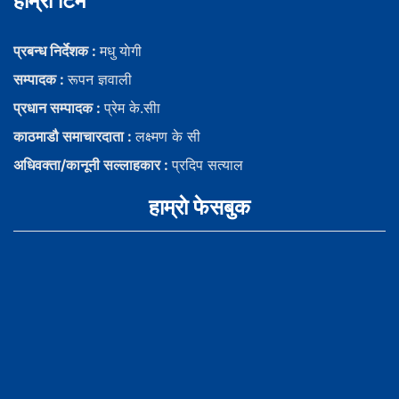
हाम्राे टिम
प्रबन्ध निर्देशक :
मधु याेगी
सम्पादक :
रूपन ज्ञवाली
प्रधान सम्पादक :
प्रेम के.सीा
काठमाडौ समाचारदाता :
लक्ष्मण के सी
अधिवक्ता/कानूनी सल्लाहकार :
प्रदिप सत्याल
हाम्राे फेसबुक