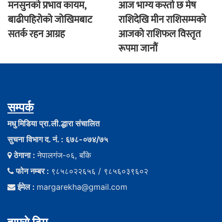
मनसुनको प्रभाव कायम,
आज भाग्य कस्ताे छ मेष
बाढीपहिरोको जोखिमबाट
राशिदेखि मीन राशिसम्मको
सतर्क रहन आग्रह
आजको राशिफल विस्तृत
रूपमा जानौं
सम्पर्क
मधु मिडिया प्रा.ली.द्धारा संचालित
सुचना विभाग द. नं. : ६७८-०७४/७५
ठेगाना :
नेपालगंज-०६, बाँके
फोन नम्बर :
९८५८०२२६५६ / ९८५६०३९६०२
ईमेल :
margarekha@gmail.com