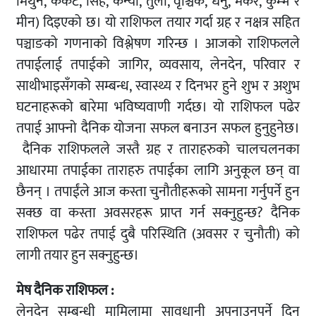
मिथुन, कर्कट, सिंह, कन्या, तुला, वृश्चिक, धनु, मकर, कुम्भ र
मीन) दिइएको छ। यो राशिफल तयार गर्दा ग्रह र नक्षत्र सहित
पञ्चाङको गणनाको विश्लेषण गरिन्छ । आजको राशिफलले
तपाईलाई तपाईको जागिर, व्यवसाय, लेनदेन, परिवार र
साथीभाइसँगको सम्बन्ध, स्वास्थ्य र दिनभर हुने शुभ र अशुभ
घटनाहरूको बारेमा भविष्यवाणी गर्दछ। यो राशिफल पढेर
तपाई आफ्नो दैनिक योजना सफल बनाउन सफल हुनुहुनेछ।
दैनिक राशिफलले जस्तै ग्रह र ताराहरुको चालचलनका
आधारमा तपाईका ताराहरु तपाईका लागि अनुकूल छन् वा
छैनन् । तपाईंले आज कस्ता चुनौतीहरूको सामना गर्नुपर्ने हुन
सक्छ वा कस्ता अवसरहरू प्राप्त गर्न सक्नुहुन्छ? दैनिक
राशिफल पढेर तपाई दुबै परिस्थिति (अवसर र चुनौती) को
लागी तयार हुन सक्नुहुन्छ।
मेष दैनिक राशिफल :
लेनदेन सम्बन्धी मामिलामा सावधानी अपनाउनुपर्ने दिन