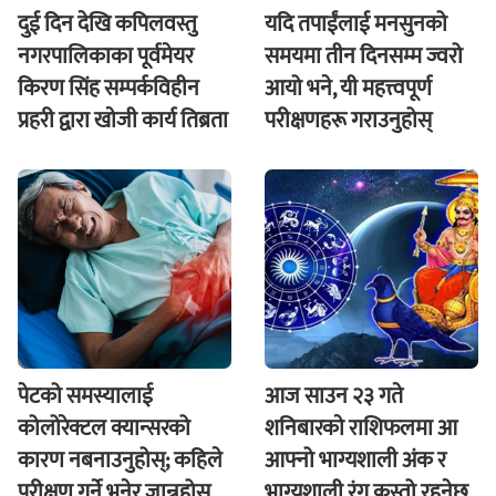
दुई दिन देखि कपिलवस्तु
यदि तपाईंलाई मनसुनको
नगरपालिकाका पूर्वमेयर
समयमा तीन दिनसम्म ज्वरो
किरण सिंह सम्पर्कविहीन
आयो भने, यी महत्त्वपूर्ण
प्रहरी द्वारा खाेजी कार्य तिब्रता
परीक्षणहरू गराउनुहोस्
पेटको समस्यालाई
आज साउन २३ गते
कोलोरेक्टल क्यान्सरको
शनिबारकाे राशिफलमा आ
कारण नबनाउनुहोस्; कहिले
आफ्नो भाग्यशाली अंक र
परीक्षण गर्ने भनेर जान्नुहोस्
भाग्यशाली रंग कस्तो रहनेछ