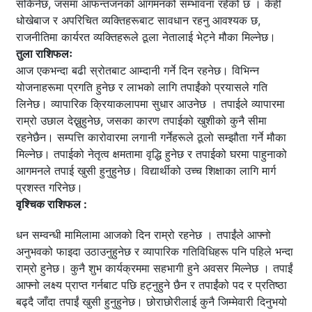
सकिनेछ, जसमा आफन्तजनको आगमनको सम्भावना रहेको छ । केही
धोखेबाज र अपरिचित व्यक्तिहरूबाट सावधान रहनु आवश्यक छ,
राजनीतिमा कार्यरत व्यक्तिहरूले ठूला नेतालाई भेट्ने मौका मिल्नेछ।
तुला राशिफलः
आज एकभन्दा बढी स्रोतबाट आम्दानी गर्ने दिन रहनेछ। विभिन्न
योजनाहरूमा प्रगति हुनेछ र लाभको लागि तपाईंको प्रयासले गति
लिनेछ। व्यापारिक क्रियाकलापमा सुधार आउनेछ । तपाईले व्यापारमा
राम्रो उछाल देख्नुहुनेछ, जसका कारण तपाईको खुशीको कुनै सीमा
रहनेछैन। सम्पत्ति कारोवारमा लगानी गर्नेहरूले ठूलो सम्झौता गर्ने मौका
मिल्नेछ। तपाईको नेतृत्व क्षमतामा वृद्धि हुनेछ र तपाईको घरमा पाहुनाको
आगमनले तपाई खुसी हुनुहुनेछ। विद्यार्थीको उच्च शिक्षाका लागि मार्ग
प्रशस्त गरिनेछ।
वृश्चिक राशिफल :
धन सम्वन्धी मामिलामा आजको दिन राम्रो रहनेछ । तपाईंले आफ्नो
अनुभवको फाइदा उठाउनुहुनेछ र व्यापारिक गतिविधिहरू पनि पहिले भन्दा
राम्रो हुनेछ। कुनै शुभ कार्यक्रममा सहभागी हुने अवसर मिल्नेछ । तपाईं
आफ्नो लक्ष्य प्राप्त गर्नबाट पछि हट्नुहुने छैन र तपाईंको पद र प्रतिष्ठा
बढ्दै जाँदा तपाईं खुसी हुनुहुनेछ। छोराछोरीलाई कुनै जिम्मेवारी दिनुभयो