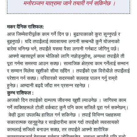
मनोरञ्जन यात्रामा जाने तयारी गर्न सकिनेछ ।
मकर दैनिक राशिफल:
आज जिम्मेवारीपूर्वक काम गर्ने दिन छ। बुढापाकाको कुरा सुन्नुपर्छ र
बुझ्नुपर्छ। यदि तपाईंलाई व्यवसायमा लगानी सम्बन्धी कुनै योजनाको
बारेमा भनिन्छ भने, तपाईंले यसमा पैसा लगानी गर्नबाट जोगिनु पर्छ।
आफ्नो महत्त्वपूर्ण काम भोलिको लागि नछोड्नुहोस्, अन्यथा तपाईंले ती
पूरा गर्नमा समस्या आउन सक्छ। सामाजिक क्षेत्रमा काम गर्नेलाई सम्मान
र सम्मान मिलेमा खुशीको सीमा रहँदैन । तपाइँको एक विरोधीले तपाइँलाई
परेशान गर्न सक्छ। परिवारको सदस्यको सल्लाह पालन गर्नु राम्रो
हुनेछ। आम्दानी बढ्दै जाँदा मन प्रसन्न रहनेछ ।
कुम्भ राशिफल :
आजको दिन तपाईको दाम्पत्य जीवनमा खुशी ल्याउनेछ । जागिरमा काम
गर्ने व्यक्तिहरूले टोली वर्कबाट कुनै पनि काम सजिलै पूरा गर्न सक्नेछन्।
केही ठूला उपलब्धि हासिल गर्न सकिनेछ । तपाईं विभिन्न पक्षहरूमा
सकारात्मक रहनुहुनेछ र साझेदारीमा काम गर्दा तपाईंको व्यवसायको
कामलाई सजिलो बनाउन सक्छ, तर तपाईंले आफ्नो शारीरिक
समस्याहरूलाई बेवास्ता गर्नबाट जोगिनुहुनेछ, अन्यथा तपाईंले पछि ठूलो