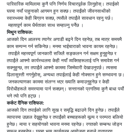
पारिवारिक मामिलामा कुनै पनि निर्णय विचारपूर्वक लिनुहोस्। तपाईको
घरमा नयाँ पाहुनाको आगमन हुन सक्छ। तपाईंको जीवनसाथीको
स्वास्थ्यमा केही बिग्रन सक्छ, त्यसैले तपाईंले सावधान रहनु पर्छ।
महत्वपूर्ण काम धैर्यताका साथ सम्हाल्नु पर्नेछ ।
मिथुन राशिफल:
आजको दिन आलस्य त्यागेर अगाडी बढ्ने दिन रहनेछ, तब मात्र समयमै
काम सम्पन्न गर्न सकिनेछ। मनमा भाईचाराको भावना कायम रहनेछ।
तपाईंले महत्त्वपूर्ण जानकारी सजिलै सङ्कलन गर्न सक्षम हुनुहुनेछ र
तपाईंले आफ्नो कार्यस्थलमा केही नयाँ व्यक्तिहरूलाई पनि समावेश गर्न
सक्नुहुन्छ, तर तपाईंले आफ्नो काममा जिम्मेवारी देखाउनुपर्छ। त्यसमा
ढिलासुस्ती नगर्नुहोस्, अन्यथा तपाईलाई केही नोक्सान हुने सम्भावना छ।
जनकल्याणका काममा संलग्न भएर ख्याति कमाउनुहुनेछ र केही
विरोधीहरूले समस्यामा पार्न सक्छन्। सन्तानको प्रगतिमा कुनै बाधा पर्यो
भने त्यो पनि हट्छ ।
कर्कट दैनिक राशिफल:
आजको दिन तपाईको लागि सुख र समृद्धि बढाउने दिन हुनेछ। तपाईंले
व्यापारमा उछाल देख्नुहुनेछ र तपाईंको बच्चाहरूको मूल्य र परम्परा बलियो
हुनेछ। माया र सहयोगको भावना मनमा रहनेछ। रगतको सम्बन्ध जोड्न
सफल हुनुहुनेछ। घरमा भव्य कार्यक्रम आयोजना हुनाले वातावरण