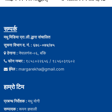
सम्पर्क
मधु मिडिया प्रा.ली.द्धारा संचालित
सुचना विभाग द. नं. : ६७८-०७४/७५
ठेगाना :
नेपालगंज-०६, बाँके
फोन नम्बर :
९८५८०२२६५६ / ९८५६०३९६०२
ईमेल :
margarekha@gmail.com
हाम्राे टिम
प्रबन्ध निर्देशक :
मधु याेगी
सम्पादक :
रूपन ज्ञवाली