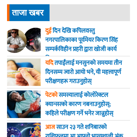
ताजा खबर
दुई
दिन देखि कपिलवस्तु
नगरपालिकाका पूर्वमेयर किरण सिंह
सम्पर्कविहीन प्रहरी द्वारा खाेजी कार्य
तिब्रता
यदि
तपाईंलाई मनसुनको समयमा तीन
दिनसम्म ज्वरो आयो भने, यी महत्त्वपूर्ण
परीक्षणहरू गराउनुहोस्
पेटको
समस्यालाई कोलोरेक्टल
क्यान्सरको कारण नबनाउनुहोस्;
कहिले परीक्षण गर्ने भनेर जान्नुहोस्
आज
साउन २३ गते शनिबारकाे
राशिफलमा आ आफ्नो भाग्यशाली अंक