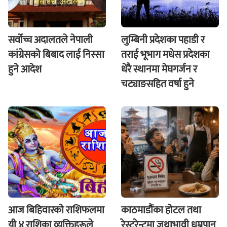
सर्वोच्च अदालतले नेपाली
लुम्बिनी प्रदेशका पहाडी र
कांग्रेसको बिबाद लाई निस्सा
तराई भूभाग मधेस प्रदेशका
हुने आदेश
धेरै स्थानमा मेघगर्जन र
चट्याङसहित वर्षा हुने
आज बिहिवारकाे राशिफलमा
काठमाडौंका होटल तथा
यी ४ राशिका व्यक्तिहरूले
रेस्टुरेन्टमा जथाभावी धुम्रपान