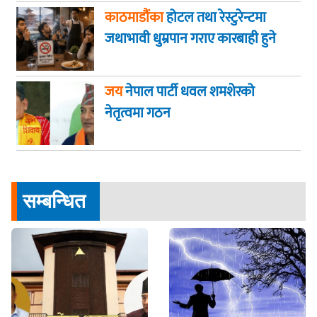
काठमाडौंका
होटल तथा रेस्टुरेन्टमा
जथाभावी धुम्रपान गराए कारबाही हुने
जय
नेपाल पार्टी धवल शमशेरको
नेतृत्वमा गठन
सम्बन्धित