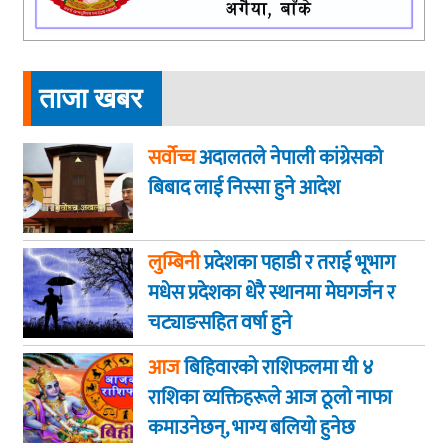
ताजा खबर
सर्वोच्च
अदालतले नेपाली कांग्रेसको
बिबाद लाई निस्सा हुने आदेश
लुम्बिनी
प्रदेशका पहाडी र तराई भूभाग
मधेस प्रदेशका धेरै स्थानमा मेघगर्जन र
चट्याङसहित वर्षा हुने
आज
बिहिवारकाे राशिफलमा यी ४
राशिका व्यक्तिहरूले आज ठूलो नाफा
कमाउनेछन्, भाग्य बलियो हुनेछ