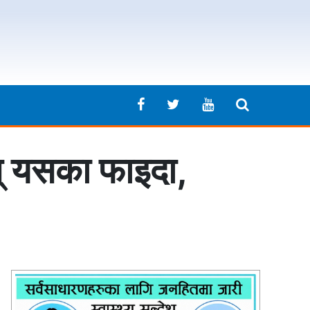
स् यसका फाइदा,