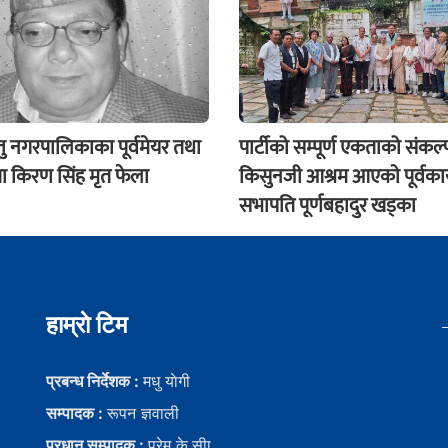
ु नगरपालिकाका पूर्वमेयर तथा
पार्टीको सम्पूर्ण एकताको संकल्प
ेता किरण सिंह मृत फेला
किसुनजी आश्रम आएकाे पूर्वका
सभापति पूर्णबहादुर खड्का
हाम्राे टिम
प्रबन्ध निर्देशक :
मधु याेगी
सम्पादक :
रूपन ज्ञवाली
प्रधान सम्पादक :
प्रेम के.सीा