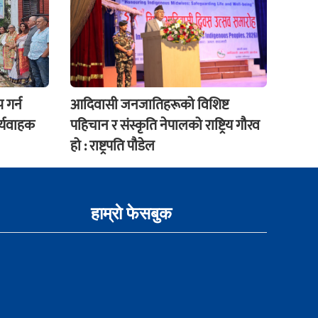
 गर्न
आदिवासी जनजातिहरूको विशिष्ट
र्यवाहक
पहिचान र संस्कृति नेपालको राष्ट्रिय गौरव
हो : राष्ट्रपति पौडेल
हाम्राे फेसबुक