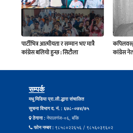
पार्टीभित्र आत्मीयता र सम्मान भए मात्रै
कपिलवस्त
कांग्रेस बलियो हुन्छ : सिटौला
कांग्रेस न
सम्पर्क
मधु मिडिया प्रा.ली.द्धारा संचालित
सुचना विभाग द. नं. : ६७८-०७४/७५
ठेगाना :
नेपालगंज-०६, बाँके
फोन नम्बर :
९८५८०२२६५६ / ९८५६०३९६०२