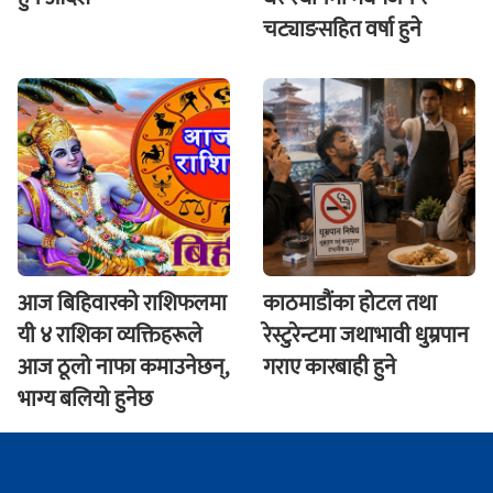
चट्याङसहित वर्षा हुने
आज बिहिवारकाे राशिफलमा
काठमाडौंका होटल तथा
यी ४ राशिका व्यक्तिहरूले
रेस्टुरेन्टमा जथाभावी धुम्रपान
आज ठूलो नाफा कमाउनेछन्,
गराए कारबाही हुने
भाग्य बलियो हुनेछ