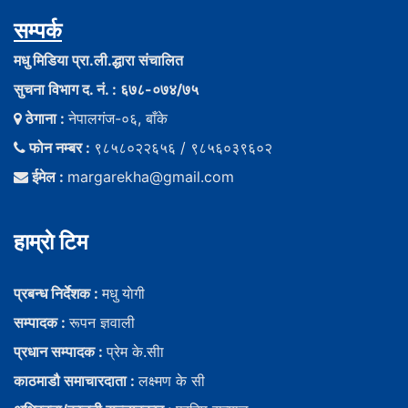
सम्पर्क
मधु मिडिया प्रा.ली.द्धारा संचालित
सुचना विभाग द. नं. : ६७८-०७४/७५
ठेगाना :
नेपालगंज-०६, बाँके
फोन नम्बर :
९८५८०२२६५६ / ९८५६०३९६०२
ईमेल :
margarekha@gmail.com
हाम्राे टिम
प्रबन्ध निर्देशक :
मधु याेगी
सम्पादक :
रूपन ज्ञवाली
प्रधान सम्पादक :
प्रेम के.सीा
काठमाडौ समाचारदाता :
लक्ष्मण के सी