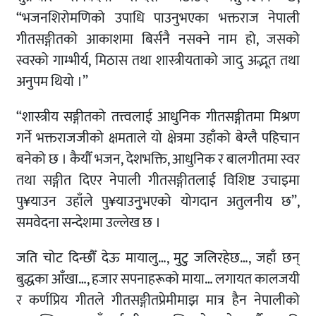
“भजनशिरोमणिको उपाधि पाउनुभएका भक्तराज नेपाली
गीतसङ्गीतको आकाशमा बिर्सनै नसक्ने नाम हो, जसको
स्वरको गाम्भीर्य, मिठास तथा शास्त्रीयताको जादु अद्भूत तथा
अनुपम थियो ।”
“शास्त्रीय सङ्गीतको तत्त्वलाई आधुनिक गीतसङ्गीतमा मिश्रण
गर्ने भक्तराजजीको क्षमताले यो क्षेत्रमा उहाँको बेग्लै पहिचान
बनेको छ । कैयौँ भजन, देशभक्ति, आधुनिक र बालगीतमा स्वर
तथा सङ्गीत दिएर नेपाली गीतसङ्गीतलाई विशिष्ट उचाइमा
पु¥याउन उहाँले पु¥याउनुुभएको योगदान अतुलनीय छ”,
समवेदना सन्देशमा उल्लेख छ ।
जति चोट दिन्छौँ देऊ मायालु…, मुटु जलिरहेछ…, जहाँ छन्
बुद्धका आँखा…, हजार सपनाहरूको माया… लगायत कालजयी
र कर्णप्रिय गीतले गीतसङ्गीतप्रेमीमाझ मात्र हैन नेपालीको