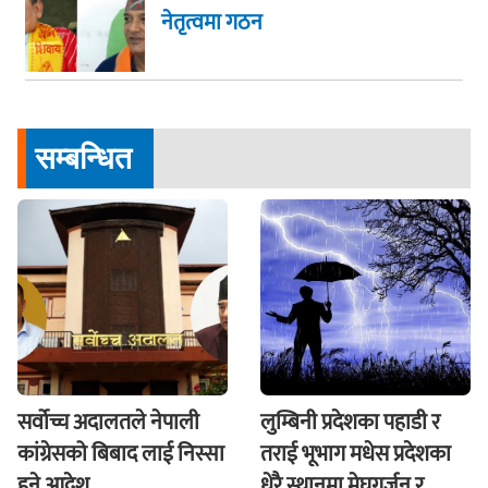
नेतृत्वमा गठन
सम्बन्धित
सर्वोच्च अदालतले नेपाली
लुम्बिनी प्रदेशका पहाडी र
कांग्रेसको बिबाद लाई निस्सा
तराई भूभाग मधेस प्रदेशका
हुने आदेश
धेरै स्थानमा मेघगर्जन र