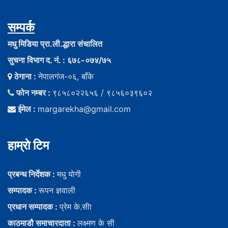
सम्पर्क
मधु मिडिया प्रा.ली.द्धारा संचालित
सुचना विभाग द. नं. : ६७८-०७४/७५
ठेगाना :
नेपालगंज-०६, बाँके
फोन नम्बर :
९८५८०२२६५६ / ९८५६०३९६०२
ईमेल :
margarekha@gmail.com
हाम्राे टिम
प्रबन्ध निर्देशक :
मधु याेगी
सम्पादक :
रूपन ज्ञवाली
प्रधान सम्पादक :
प्रेम के.सीा
काठमाडौ समाचारदाता :
लक्ष्मण के सी