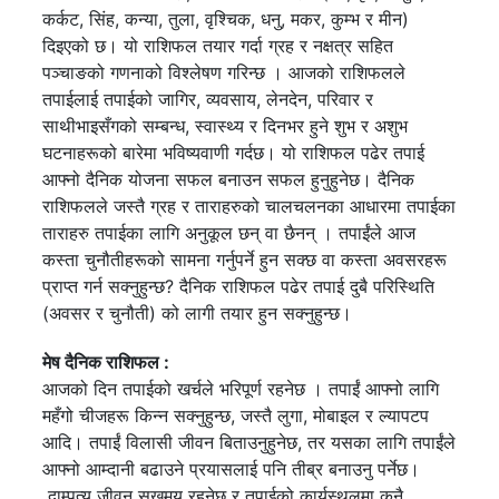
कर्कट, सिंह, कन्या, तुला, वृश्चिक, धनु, मकर, कुम्भ र मीन)
दिइएको छ। यो राशिफल तयार गर्दा ग्रह र नक्षत्र सहित
पञ्चाङको गणनाको विश्लेषण गरिन्छ । आजको राशिफलले
तपाईलाई तपाईको जागिर, व्यवसाय, लेनदेन, परिवार र
साथीभाइसँगको सम्बन्ध, स्वास्थ्य र दिनभर हुने शुभ र अशुभ
घटनाहरूको बारेमा भविष्यवाणी गर्दछ। यो राशिफल पढेर तपाई
आफ्नो दैनिक योजना सफल बनाउन सफल हुनुहुनेछ। दैनिक
राशिफलले जस्तै ग्रह र ताराहरुको चालचलनका आधारमा तपाईका
ताराहरु तपाईका लागि अनुकूल छन् वा छैनन् । तपाईंले आज
कस्ता चुनौतीहरूको सामना गर्नुपर्ने हुन सक्छ वा कस्ता अवसरहरू
प्राप्त गर्न सक्नुहुन्छ? दैनिक राशिफल पढेर तपाई दुबै परिस्थिति
(अवसर र चुनौती) को लागी तयार हुन सक्नुहुन्छ।
मेष दैनिक राशिफल :
आजको दिन तपाईको खर्चले भरिपूर्ण रहनेछ । तपाईं आफ्नो लागि
महँगो चीजहरू किन्न सक्नुहुन्छ, जस्तै लुगा, मोबाइल र ल्यापटप
आदि। तपाईं विलासी जीवन बिताउनुहुनेछ, तर यसका लागि तपाईंले
आफ्नो आम्दानी बढाउने प्रयासलाई पनि तीब्र बनाउनु पर्नेछ।
दाम्पत्य जीवन सुखमय रहनेछ र तपाईको कार्यस्थलमा कुनै