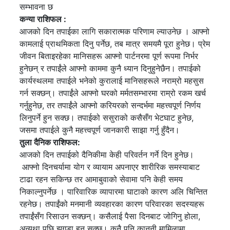
सम्भावना छ
कन्या राशिफल :
आजको दिन तपाईका लागि सकारात्मक परिणाम ल्याउनेछ । आफ्नो
कामलाई प्राथमिकता दिनु पर्नेछ, तब मात्र समयमै पूरा हुनेछ। प्रेम
जीवन बिताइरहेका मानिसहरू आफ्नो पार्टनरमा पूर्ण रूपमा निर्भर
हुनेछन् र तपाईंले आफ्नो काममा कुनै ध्यान दिनुहुनेछैन। तपाईको
कार्यस्थलमा तपाईले भनेको कुरालाई मानिसहरूले नराम्रो महसुस
गर्न सक्छन्। तपाईंले आफ्नो घरको मर्मतसम्भारमा राम्रो रकम खर्च
गर्नुहुनेछ, तर तपाईंले आफ्नो करियरको सन्दर्भमा महत्त्वपूर्ण निर्णय
लिनुपर्ने हुन सक्छ। तपाईको ससुराको कसैसँग भेटघाट हुनेछ,
जसमा तपाईले कुनै महत्त्वपूर्ण जानकारी साझा गर्नु हुँदैन।
तुला दैनिक राशिफल:
आजको दिन तपाईको दैनिकीमा केही परिवर्तन गर्ने दिन हुनेछ।
आफ्नो दिनचर्यामा योग र व्यायाम अपनाएर शारीरिक समस्याबाट
टाढा रहन सकिन्छ तर आमाबुवाको सेवामा पनि केही समय
निकाल्नुपर्नेछ । पारिवारिक व्यापारमा घाटाको कारण अलि चिन्तित
रहनेछ। तपाईंको मनमानी व्यवहारका कारण परिवारका सदस्यहरू
तपाईंसँग रिसाउन सक्छन्। कसैलाई पैसा दिनबाट जोगिनु होला,
अन्यथा पछि झगडा हुन सक्छ। कुनै पनि कानूनी मामिलामा