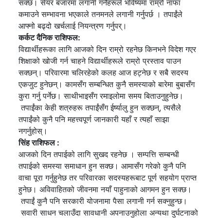
सक्छ। सेयर बजारमा लगानी गर्नेहरूले भविष्यमा राम्रो नाफा
कमाउने सम्भावना भएकाले तनमनले लगानी गर्नुपर्छ । तपाईंले
आफ्नो बढ्दो खर्चलाई नियन्त्रण गर्नुपर्।
कर्कट दैनिक राशिफल:
विद्यार्थीहरूका लागि आजको दिन राम्रो रहनेछ किनभने विदेश गएर
शिक्षाको खोजी गर्न चाहने विद्यार्थीहरूले राम्रो प्रस्ताव पाउन
सक्छन्। परिवारमा चलिरहेको कलह आज हट्नेछ र सबै सदस्य
एकजुट हुनेछन्। कामसँग सम्बन्धित कुनै समस्याको बारेमा बुबासँग
कुरा गर्नु पर्नेछ। साथीभाइसँग रमाइलोमा समय बिताउनुहुनेछ।
तपाईंका केही शत्रुहरू तपाईंसँग ईर्ष्यालु हुन सक्छन्, त्यसैले
तपाईंको कुनै पनि महत्त्वपूर्ण जानकारी यहाँ र त्यहाँ साझा
नगर्नुहोस्।
सिंह राशिफल :
आजको दिन तपाईको लागि सुखद रहनेछ । सम्पत्ति सम्बन्धी
तपाईको समस्या समाधान हुन सक्छ। आमासँग गरेको कुनै पनि
वाचा पूरा गर्नुहुनेछ तर परिवारका सदस्यहरूबाट पूर्ण सहयोग प्राप्त
हुनेछ। अविवाहितको जीवनमा नयाँ पाहुनाको आगमन हुन सक्छ।
तपाईं कुनै पनि सरकारी योजनामा ​​पैसा लगानी गर्न सक्नुहुन्छ।
सवारी साधन चलाउँदा सावधानी अपनाउनुहोला अन्यथा दुर्घटनाको