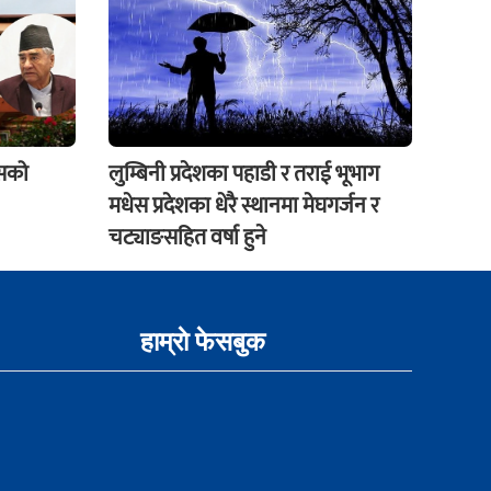
ेसको
लुम्बिनी प्रदेशका पहाडी र तराई भूभाग
मधेस प्रदेशका धेरै स्थानमा मेघगर्जन र
चट्याङसहित वर्षा हुने
हाम्राे फेसबुक