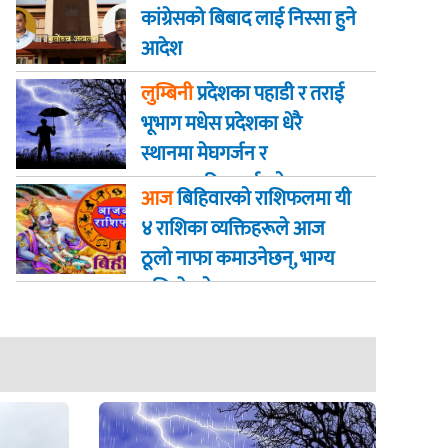
कांग्रेसको बिबाद लाई निस्सा हुने
आदेश
लुम्बिनी
प्रदेशका पहाडी र तराई
भूभाग मधेस प्रदेशका धेरै
स्थानमा मेघगर्जन र
चट्याङसहित वर्षा हुने
आज
बिहिवारकाे राशिफलमा यी
४ राशिका व्यक्तिहरूले आज
ठूलो नाफा कमाउनेछन्, भाग्य
बलियो हुनेछ