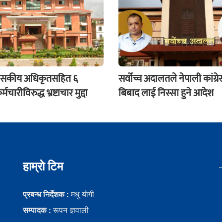
्रशासकीय अधिकृतसहित ६
सर्वोच्च अदालतले नेपाली कांग्र
चारीविरुद्ध भ्रष्टाचार मुद्दा
बिबाद लाई निस्सा हुने आदेश
हाम्राे टिम
प्रबन्ध निर्देशक :
मधु याेगी
सम्पादक :
रूपन ज्ञवाली