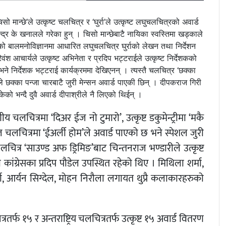
 मान्छे’ले उत्कृष्ट चलचित्र र ‘घुर्रा’ले उत्कृष्ट लघुचलचित्रको अवार्ड
्द्र के खनालले गरेका हुन् । चिसो मान्छेबाटै नायिका स्वस्तिमा खड्काले
एको बालमनोविज्ञानमा आधारित लघुचलचित्र घुर्राको लेखन तथा निर्देशन
श आचार्यले उत्कृष्ट अभिनेता र प्रदिप भट्टराईले उत्कृष्ट निर्देशकको
े निर्देशक भट्टराई कार्यक्रममा देखिएनन् । त्यस्तै चलचित्र ‘छक्का
े छक्का पन्जा चारबाटै जुरी मेन्सन अवार्ड पाएकी छिन् । दीपकराज गिरी
को भन्दै दुवै अवार्ड दीपाश्रीले नै लिएको थिईन् ।
णीय चलचित्रमा ‘दिअर ईज न‍ो टुमारो’, उत्कृष्ट डकुमेन्ट्रीमा ‘मकै
ट बाल चलचित्रमा ‘ईअर्ली होम’ले अवार्ड पाएको छ भने स्पेशल जुरी
ुचलचित्र ‘साउण्ड अफ ड्रिमिङ’बाट चिन्तनराज भण्डारीले उत्कृष्ट
कांग्रेसका प्रदिप पौडेल उपस्थित रहेको थिए । मिथिला शर्मा,
्की, आर्यन सिग्देल, म‍ोहन निरौला लगायत थुप्रै कलाकारहरुको
्रतर्फ १५ र अन्तराष्ट्रिय चलचित्रतर्फ उत्कृष्ट १५ अवार्ड वितरण