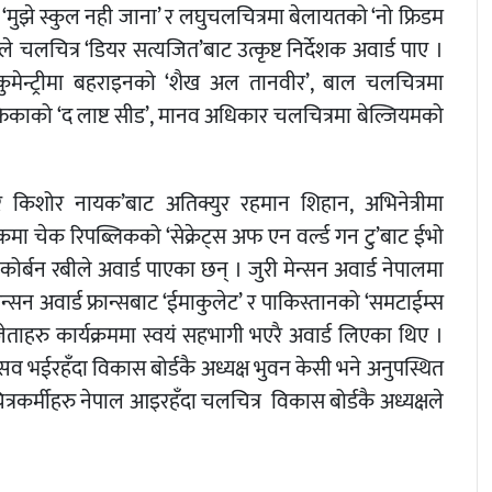
ो ‘मुझे स्कुल नही जाना’ र लघुचलचित्रमा बेलायतको ‘नो फ्रिडम
 चलचित्र ‘डियर सत्यजित’बाट उत्कृष्ट निर्देशक अवार्ड पाए ।
डकुमेन्ट्रीमा बहराइनको ‘शैख अल तानवीर’, बाल चलचित्रमा
रिकाको ‘द लाष्ट सीड’, मानव अधिकार चलचित्रमा बेल्जियमको
ोएर किशोर नायक’बाट अतिक्युर रहमान शिहान, अभिनेत्रीमा
ेखकमा चेक रिपब्लिकको ‘सेक्रेट्स अफ एन वर्ल्ड गन टु’बाट ईभो
 कोर्बन रबीले अवार्ड पाएका छन् । जुरी मेन्सन अवार्ड नेपालमा
्सन अवार्ड फ्रान्सबाट ‘ईमाकुलेट’ र पाकिस्तानको ‘समटाईम्स
ेताहरु कार्यक्रममा स्वयं सहभागी भएरै अवार्ड लिएका थिए ।
त्सव भईरहँदा विकास बोर्डकै अध्यक्ष भुवन केसी भने अनुपस्थित
्रकर्मीहरु नेपाल आइरहँदा चलचित्र विकास बोर्डकै अध्यक्षले