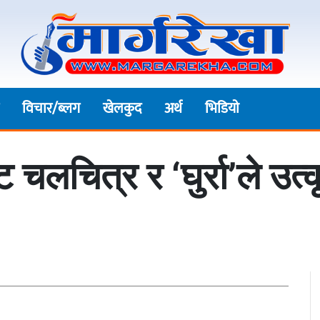
विचार/ब्लग
खेलकुद
अर्थ
भिडियाे
ष्ट चलचित्र र ‘घुर्रा’ले उ