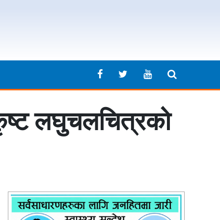
त्कृष्ट लघुचलचित्रको