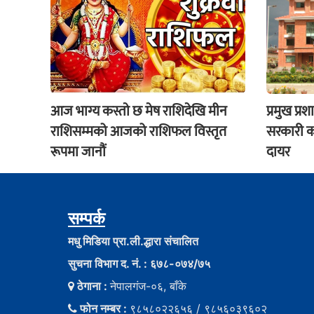
आज भाग्य कस्ताे छ मेष राशिदेखि मीन
प्रमुख प
राशिसम्मको आजको राशिफल विस्तृत
सरकारी कर्म
रूपमा जानौं
दायर
सम्पर्क
मधु मिडिया प्रा.ली.द्धारा संचालित
सुचना विभाग द. नं. : ६७८-०७४/७५
ठेगाना :
नेपालगंज-०६, बाँके
फोन नम्बर :
९८५८०२२६५६ / ९८५६०३९६०२