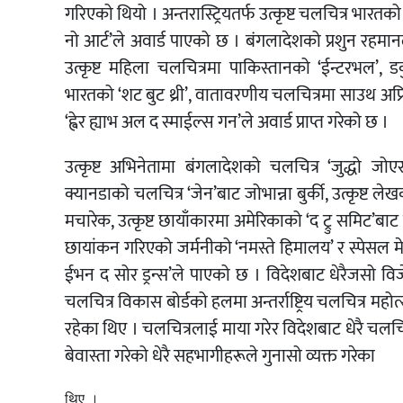
गरिएको थियो । अन्तरास्ट्रियतर्फ उत्कृष्ट चलचित्र भारतक
नो आर्ट’ले अवार्ड पाएको छ । बंगलादेशको प्रशुन रहमानले
उत्कृष्ट महिला चलचित्रमा पाकिस्तानको ‘ईन्टरभल’, 
भारतको ‘शट बुट थ्री’, वातावरणीय चलचित्रमा साउथ अफ्
‘ह्वेर ह्याभ अल द स्माईल्स गन’ले अवार्ड प्राप्त गरेको छ ।
उत्कृष्ट अभिनेतामा बंगलादेशको चलचित्र ‘जुद्धो ज
क्यानडाको चलचित्र ‘जेन’बाट जोभान्ना बुर्की, उत्कृष्ट ल
मचारेक, उत्कृष्ट छायाँकारमा अमेरिकाको ‘द ट्रु समिट’बाट
छायांकन गरिएको जर्मनीको ‘नमस्ते हिमालय’ र स्पेसल मेन
ईभन द सोर ड्रन्स’ले पाएको छ । विदेशबाट धेरैजसो विज
चलचित्र विकास बोर्डको हलमा अन्तर्राष्ट्रिय चलचित्र महो
रहेका थिए । चलचित्रलाई माया गरेर विदेशबाट धेरै चलचित
बेवास्ता गरेको धेरै सहभागीहरूले गुनासो व्यक्त गरेका
थिए ।