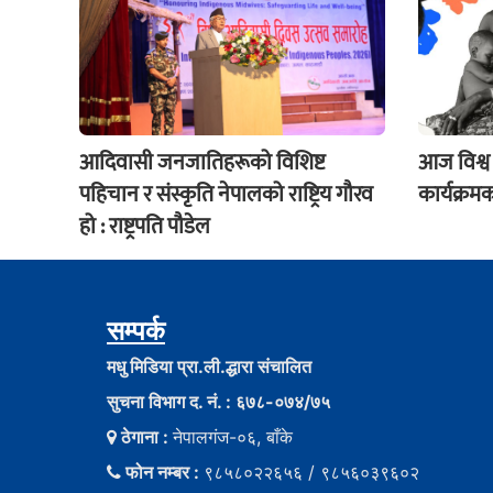
आदिवासी जनजातिहरूको विशिष्ट
आज विश्व
पहिचान र संस्कृति नेपालको राष्ट्रिय गौरव
कार्यक्रम
हो : राष्ट्रपति पौडेल
सम्पर्क
मधु मिडिया प्रा.ली.द्धारा संचालित
सुचना विभाग द. नं. : ६७८-०७४/७५
ठेगाना :
नेपालगंज-०६, बाँके
फोन नम्बर :
९८५८०२२६५६ / ९८५६०३९६०२