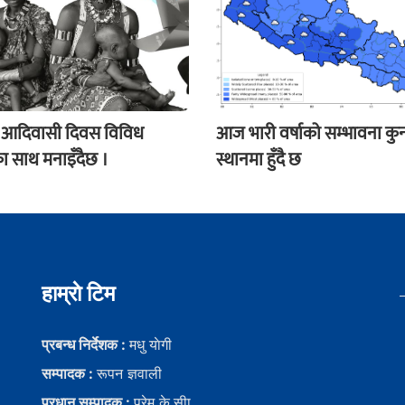
 आदिवासी दिवस विविध
आज भारी वर्षाको सम्भावना कु
का साथ मनाइँदैछ ।
स्थानमा हुँदै छ
हाम्राे टिम
प्रबन्ध निर्देशक :
मधु याेगी
सम्पादक :
रूपन ज्ञवाली
प्रधान सम्पादक :
प्रेम के.सीा