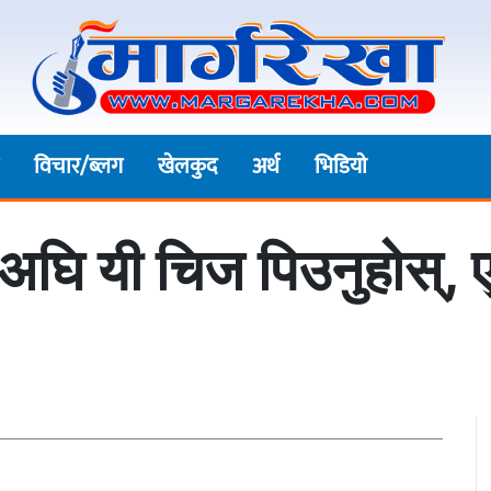
विचार/ब्लग
खेलकुद
अर्थ
भिडियाे
 अघि यी चिज पिउनुहोस्,