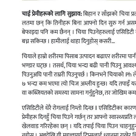
चाई प्रेमीहरूको लागि सुझाव:
बिहान र साँझको चिया प्रत
लतमा छन् कि तिनीहरू बिना आफ्नो दिन सुरु गर्न असम
बेफाइदा पनि कम छैनन् । चिया पिउनेहरुलाई एसिडिटी
बच्न सकिन्छ । हामीलाई थाहा दिनुहोस् कसरी…
चियाले हाम्रो शरीरमा पिसाब उत्पादन बढाएर शरीरमा पान
भण्डार घट्छ । तसर्थ, चिया भन्दा बढी पानी पिउनु आव
पिउनुअघि पानी राम्ररी पिउनुपर्छ । किनभने चियाको P
७ भन्दा कम भएमा त्यो चिज अम्लीय हुन्छ। यदि तपाइँ यस्त
वा कब्जियतको समस्या सामना गर्नुहुनेछ, तर जोखिम कम गर
एसिडिटीले धेरै रोगलाई निम्तो दिन्छ
।
एसिडिटीका कारण क्
प्रेमीहरू दिनहुँ चिया पिउने गर्छन् तर आफ्नो स्वास्थ्यप्र
खेलवाड गरिरहेका छन् । यदि तपाई चिया पिउन चाहनुहुन
नहोस् । अबदेखि यी महत्त्वपूर्ण टिप्सलाई ध्यानमा राखेर