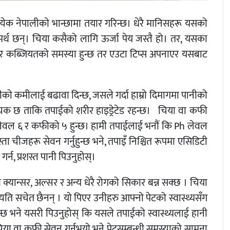
्येक नेपालीकाे भान्छामा तयार गरिन्छ। धेरै मानिसहरू यसको
र्थ छन्। चिया कसैको लागि ऊर्जा पेय जस्तै हो। तर, यसका
 र कब्जियतको समस्या हुन्छ तर एउटा टिप्स अपनाएर यसबाट
ीको कमीलाई बढावा दिन्छ, जसले गर्दा हाम्रो दिमागमा पानीको
श्यक छ ताकि तपाईको शरीर हाइड्रेटेड रहन्छ। चिया वा कफी
h लेवल ६ र कफीको ५ हुन्छ। हामी तपाईलाई भनौं कि Ph लेवल
ा चीजहरू सेवन गर्नुहुन्छ भने, तपाइँ निश्चित रूपमा एसिडिटी
्न, प्रशस्त पानी पिउनुहोस्।
यान्सर, अल्सर र अन्य धेरै रोगको सिकार बन्न सक्छ । चिया
ति त्यति सचेत छैनन् । यो पिएर उनीहरु आफ्नो पेटको स्वास्थ्यसँग
्छ भने यसरी पिउनुहोस् कि यसले तपाईको स्वास्थ्यलाई हानी
 चिया वा कफी सेवन गर्नुभयो भने पेटसम्बन्धी समस्याको सामना