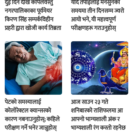
दुई दिन देखि कपिलवस्तु
यदि तपाईंलाई मनसुनको
नगरपालिकाका पूर्वमेयर
समयमा तीन दिनसम्म ज्वरो
किरण सिंह सम्पर्कविहीन
आयो भने, यी महत्त्वपूर्ण
प्रहरी द्वारा खाेजी कार्य तिब्रता
परीक्षणहरू गराउनुहोस्
पेटको समस्यालाई
आज साउन २३ गते
कोलोरेक्टल क्यान्सरको
शनिबारकाे राशिफलमा आ
कारण नबनाउनुहोस्; कहिले
आफ्नो भाग्यशाली अंक र
परीक्षण गर्ने भनेर जान्नुहोस्
भाग्यशाली रंग कस्तो रहनेछ