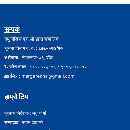
सम्पर्क
मधु मिडिया प्रा.ली.द्धारा संचालित
सुचना विभाग द. नं. : ६७८-०७४/७५
ठेगाना :
नेपालगंज-०६, बाँके
फोन नम्बर :
९८५८०२२६५६ / ९८५६०३९६०२
ईमेल :
margarekha@gmail.com
हाम्राे टिम
प्रबन्ध निर्देशक :
मधु याेगी
सम्पादक :
रूपन ज्ञवाली