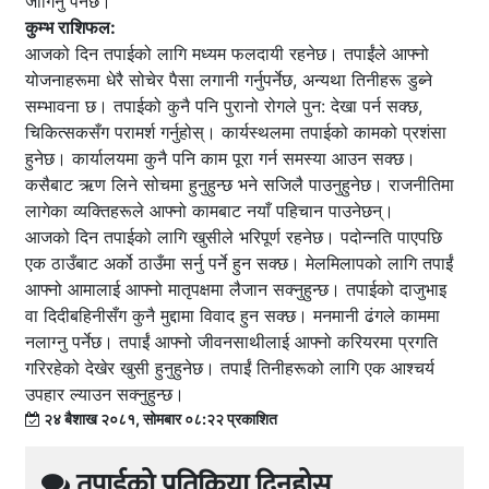
जोगिनु पर्नेछ।
कुम्भ राशिफल:
आजको दिन तपाईको लागि मध्यम फलदायी रहनेछ। तपाईंले आफ्नो
योजनाहरूमा धेरै सोचेर पैसा लगानी गर्नुपर्नेछ, अन्यथा तिनीहरू डुब्ने
सम्भावना छ। तपाईको कुनै पनि पुरानो रोगले पुन: देखा पर्न सक्छ,
चिकित्सकसँग परामर्श गर्नुहोस्। कार्यस्थलमा तपाईको कामको प्रशंसा
हुनेछ। कार्यालयमा कुनै पनि काम पूरा गर्न समस्या आउन सक्छ।
कसैबाट ऋण लिने सोचमा हुनुहुन्छ भने सजिलै पाउनुहुनेछ। राजनीतिमा
लागेका व्यक्तिहरूले आफ्नो कामबाट नयाँ पहिचान पाउनेछन्।
आजको दिन तपाईको लागि खुसीले भरिपूर्ण रहनेछ। पदोन्नति पाएपछि
एक ठाउँबाट अर्को ठाउँमा सर्नु पर्ने हुन सक्छ। मेलमिलापको लागि तपाईं
आफ्नो आमालाई आफ्नो मातृपक्षमा लैजान सक्नुहुन्छ। तपाईको दाजुभाइ
वा दिदीबहिनीसँग कुनै मुद्दामा विवाद हुन सक्छ। मनमानी ढंगले काममा
नलाग्नु पर्नेछ। तपाईं आफ्नो जीवनसाथीलाई आफ्नो करियरमा प्रगति
गरिरहेको देखेर खुसी हुनुहुनेछ। तपाईं तिनीहरूको लागि एक आश्चर्य
उपहार ल्याउन सक्नुहुन्छ।
२४ बैशाख २०८१, सोमबार ०८:२२ प्रकाशित
तपाईको प्रतिक्रिया दिनुहोस्