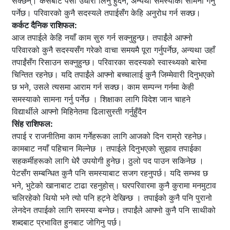
सक्छन्। कसैबाट पैसा उधारो लिनु हुँदैन, अन्यथा समस्याको सामना गर्नु
पर्नेछ। परिवारको कुनै सदस्यले तपाईसँग केहि अनुरोध गर्न सक्छ।
कर्कट दैनिक राशिफल:
आज तपाईले केहि नयाँ काम सुरु गर्न सक्नुहुन्छ। तपाईंले आफ्नो
परिवारको कुनै सदस्यसँग गरेको वाचा समयमै पूरा गर्नुपर्नेछ, अन्यथा उहाँ
तपाईंसँग रिसाउन सक्नुहुन्छ। परिवारका सदस्यको स्वास्थ्यको बारेमा
चिन्तित रहनेछ। यदि तपाईंले आफ्नो बच्चालाई कुनै जिम्मेवारी दिनुभएको
छ भने, उसले त्यसमा आराम गर्न सक्छ। काम सम्पन्न गर्नमा केही
समस्याको सामना गर्नु पर्नेछ । शिक्षाका लागि विदेश जान चाहने
विद्यार्थीले आफ्नो मिहिनेतमा ढिलासुस्ती गर्नुहुँदैन
सिंह राशिफल:
तपाई र राजनीतिमा काम गर्नेहरूका लागि आजको दिन राम्रो रहनेछ।
कामबाट नयाँ पहिचान मिल्नेछ । तपाईले दिनुभएको सुझाव तपाईका
सहकर्मीहरूको लागि धेरै उपयोगी हुनेछ। ठुलो पद पाउन सकिनेछ ।
पेटसँग सम्बन्धित कुनै पनि समस्याबाट सजग रहनुपर्छ। यदि सम्भव छ
भने, भुटेको खानाबाट टाढा रहनुहोस्। घरपरिवारमा कुनै कुरामा मनमुटाव
चलिरहेको थियो भने त्यो पनि हट्ने देखिन्छ । तपाईको कुनै पनि पुरानो
लेनदेन तपाईको लागि समस्या बन्नेछ। तपाईंले आफ्नो कुनै पनि साथीको
शब्दबाट प्रभावित हुनबाट जोगिनु पर्छ।