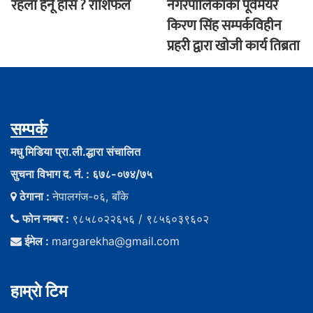
रहला हेर्नू हाेस ? राशिफल
नगरपालिकाका पूर्वमेयर
किरण सिंह सम्पर्कविहीन
प्रहरी द्वारा खाेजी कार्य तिब्रता
सम्पर्क
मधु मिडिया प्रा.ली.द्धारा संचालित
सुचना विभाग द. नं. : ६७८-०७४/७५
ठेगाना :
नेपालगंज-०६, बाँके
फोन नम्बर :
९८५८०२२६५६ / ९८५६०३९६०२
ईमेल :
margarekha@gmail.com
हाम्राे टिम