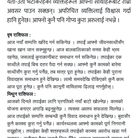
यता-उता भटकिरहेका व्यक्तिहरूले आफ्ना साथीहरूबाट राम्रो
अवसर पाउन सक्छन्। अपरिचित व्यक्तिलाई विश्वास गर्दा
हानि हुनेछ। आफ्नो कुनै पनि गोप्य कुरा अरुलाई नभन्ने ।
वृष राशिफल :
आज नयाँ सम्पत्ति खरिद गर्न सकिनेछ । तपाईं आफ्नो जीवनसाथीसँग
खाना खान जान सक्नुहुन्छ। आज बालबालिकाको मनमा केही भ्रम
रहनेछ, जसलाई कुराकानीबाट समाधान गर्न सकिनेछ। तपाईका एक
साथीले तपाई बिच दरार पैदा गर्न सक्छ। आफ्नो कुनै कामको बारेमा
साथीसँग कुरा गर्नु पर्नेछ, तब मात्र पूरा हुनेछ। तपाईका केही पुराना
विवादहरू समाधान हुने देखिन्छ। लामो समयदेखि रोकिएको कुनै काम
आज पूरा हुनेछ। कुनै पनि कानूनी मामिलामा ढिलाइ नगर्नुहोस्।
मिथुन राशिफल :
आजको दिनले तपाईका लागि प्रगतिको नयाँ बाटो खोल्नेछ। कामको
योजना बनाएर अगाडि बढ्नुहुनेछ । त्यसमा अवश्य सफलता मिल्नेछ।
आज तपाईको सम्पत्ति सम्बन्धी कुनै विवाद समाधान हुने देखिन्छ। बुवासँग
कुनै काममा कुरा गर्नु पर्नेछ। कार्यस्थलमा आफ्नो कामको पूर्ण निगरानी
राख्नुहोस्। तपाईका केही शत्रुहरूले तपाईको काममा अवरोध खडा गर्न