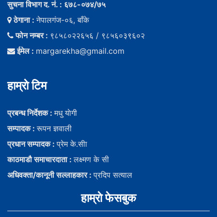
सुचना विभाग द. नं. : ६७८-०७४/७५
ठेगाना :
नेपालगंज-०६, बाँके
फोन नम्बर :
९८५८०२२६५६ / ९८५६०३९६०२
ईमेल :
margarekha@gmail.com
हाम्राे टिम
प्रबन्ध निर्देशक :
मधु याेगी
सम्पादक :
रूपन ज्ञवाली
प्रधान सम्पादक :
प्रेम के.सीा
काठमाडौ समाचारदाता :
लक्ष्मण के सी
अधिवक्ता/कानूनी सल्लाहकार :
प्रदिप सत्याल
हाम्राे फेसबुक