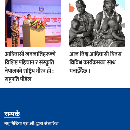
आदिवासी जनजातिहरूको
आज विश्व आदिवासी दिवस
विशिष्ट पहिचान र संस्कृति
विविध कार्यक्रमका साथ
नेपालको राष्ट्रिय गौरव हो :
मनाइँदैछ ।
राष्ट्रपति पौडेल
सम्पर्क
मधु मिडिया प्रा.ली.द्धारा संचालित