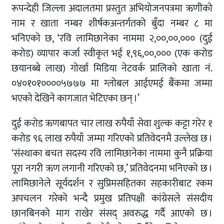
रूपन्देही जिल्ला अदालतमा प्रस्तुत अभियोजनपत्रमा ऋणीको
नाम र खाता नम्बर शीर्षकअन्तर्गतको बुँदा नम्बर ८ मा
भनिएको छ, ‘रवि लामिछानेका नाममा २,००,००,००० (दुई
करोड) व्यापार कर्जा स्वीकृत भई १,९६,००,००० (एक करोड
छयानब्बे लाख) गोर्खा मिडिया नेटवर्क प्रालिको खाता नं.
०४०१०१००००५७७७ मा ग्लोबल आईएमई बैंकमा जम्मा
भएको देखिने कागजात भेटिएका छन् ।’
दुई करोड ऋणबापत चार लाख रुपैयाँ सेवा शुल्क कट्टा गरेर १
करोड ९६ लाख रुपैयाँ जम्मा गरिएको प्रतिवेदनमै उल्लेख छ ।
‘संस्थाका बचत सदस्य रवि लामिछानेका नाममा कुनै प्रक्रिया
पूरा नगरी ऋण लगानी गरिएको छ,’ प्रतिवेदनमा भनिएको छ ।
लामिछानेले सूर्यदर्शन र सुप्रिमसहितका सहकारीबाट रकम
अपचलन गरेको भन्दै प्रमुख प्रतिपक्षी कांग्रेसले संसदीय
छानबिनको माग राखेर संसद् अवरुद्ध गर्दै आएको छ ।