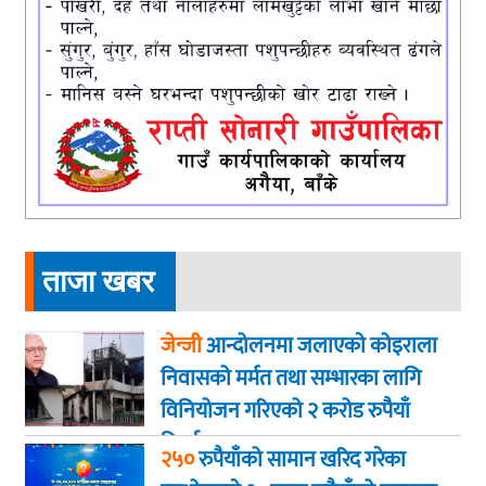
ताजा खबर
जेन्जी
आन्दोलनमा जलाएकाे कोइराला
निवासको मर्मत तथा सम्भारका लागि
विनियोजन गरिएको २ करोड रुपैयाँ
फिर्ता
२५०
रुपैयाँको सामान खरिद गरेका