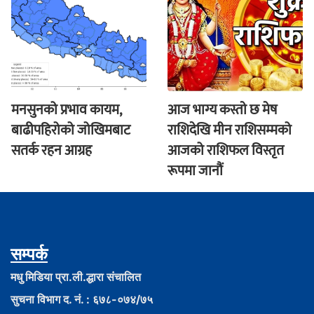
मनसुनको प्रभाव कायम,
आज भाग्य कस्ताे छ मेष
बाढीपहिरोको जोखिमबाट
राशिदेखि मीन राशिसम्मको
सतर्क रहन आग्रह
आजको राशिफल विस्तृत
रूपमा जानौं
सम्पर्क
मधु मिडिया प्रा.ली.द्धारा संचालित
सुचना विभाग द. नं. : ६७८-०७४/७५