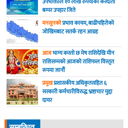
उपभोक्ताले १० लाख रुपैयाँको करदाता
बम्पर उपहार जिते
मनसुनको
प्रभाव कायम, बाढीपहिरोको
जोखिमबाट सतर्क रहन आग्रह
आज
भाग्य कस्ताे छ मेष राशिदेखि मीन
राशिसम्मको आजको राशिफल विस्तृत
रूपमा जानौं
प्रमुख
प्रशासकीय अधिकृतसहित ६
सरकारी कर्मचारीविरुद्ध भ्रष्टाचार मुद्दा
दायर
सम्बन्धित