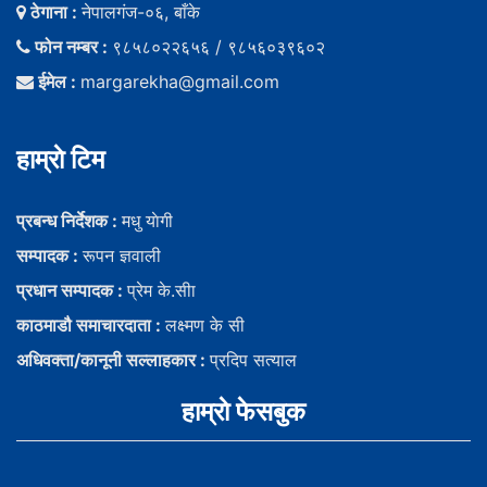
ठेगाना :
नेपालगंज-०६, बाँके
फोन नम्बर :
९८५८०२२६५६ / ९८५६०३९६०२
ईमेल :
margarekha@gmail.com
हाम्राे टिम
प्रबन्ध निर्देशक :
मधु याेगी
सम्पादक :
रूपन ज्ञवाली
प्रधान सम्पादक :
प्रेम के.सीा
काठमाडौ समाचारदाता :
लक्ष्मण के सी
अधिवक्ता/कानूनी सल्लाहकार :
प्रदिप सत्याल
हाम्राे फेसबुक