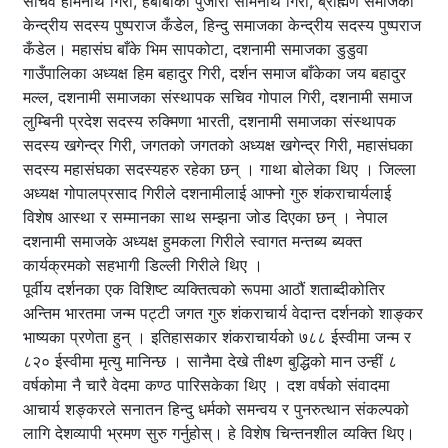
सचिव होमनाथ गिरी, हबाबाका पुजारी सोमनाथ गिरी, ब्राह्मण समाजका
केन्द्रीय सदस्य पुष्पराज कँडेल, हिन्दु समाजका केन्द्रीय सदस्य पुष्पराज
कँडेल। महासंघ बाँके भिम सापकोटा, दशनामी समाजका डुडुवा
गाउँपालिका अध्यक्ष हिम बहादुर गिरी, दर्शन समाज बाँकेका जय बहादुर
मल्ल, दशनामी समाजका संस्थापक सचिव गोपाल गिरी, दशनामी समाज
लुम्बिनी प्रदेश सदस्य रुक्मिणा भारती, दशनामी समाजका संस्थापक
सदस्य खगेन्द्र गिरी, जगतको जगतको अध्यक्ष खगेन्द्र गिरी, महासंघका
सदस्य महासंघका सदस्यहरु रहेका छन् । गाथा बोलेका थिए । जिल्ला
अध्यक्ष गोपालप्रसाद गिरीले दशनामीलाई आफ्नो गुरु शंकराचार्यलाई
विशेष आस्था र सम्मानका साथ सम्झना जोड दिएका छन् । नेपाल
दशनामी समाजके अध्यक्ष हुमकला गिरीले स्वागत मन्तब्य ब्यक्त
कार्यक्रमको सहभागी डिल्ली गिरीले थिए ।
पूर्वीय दर्शनका एक विशिष्ट व्यक्तित्वको रूपमा आठौं शताब्दीकोतिर
अन्तिम भारतमा जन्म पट्टी जगत गुरु शंकराचार्य वेदान्त दर्शनको शाङ्कर
भाष्यका प्रणेता हुन् । इतिहासकार शंकराचार्यको ७८८ ईस्वीमा जन्म र
८२० ईस्वीमा मृत्यु मानिन्छ । सानैमा देखे तीक्ष्ण बुद्धिको मान उन्हीं ८
वर्षकोमा नै चारै वेदमा कण्ठ पारिसकेका थिए । दश वर्षको संवादमा
आचार्य शङ्करले सनातन हिन्दु धर्मको समन्वय र पुनरुत्थान संकल्पको
लागि देशव्यापी भ्रमण सुरु गर्नुहोस्। हे विशेष चिन्तनशील व्यक्ति थिए।