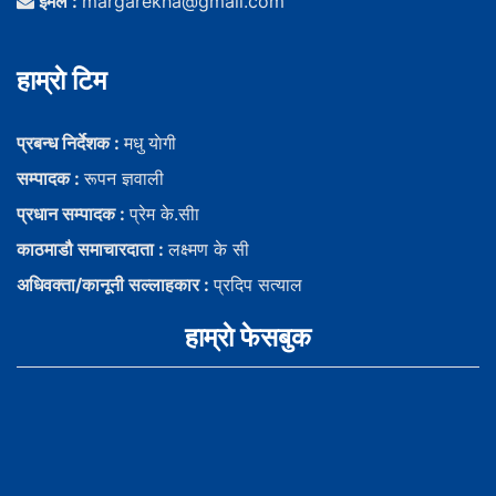
ईमेल :
margarekha@gmail.com
हाम्राे टिम
प्रबन्ध निर्देशक :
मधु याेगी
सम्पादक :
रूपन ज्ञवाली
प्रधान सम्पादक :
प्रेम के.सीा
काठमाडौ समाचारदाता :
लक्ष्मण के सी
अधिवक्ता/कानूनी सल्लाहकार :
प्रदिप सत्याल
हाम्राे फेसबुक