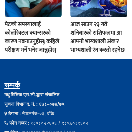
पेटको समस्यालाई
आज साउन २३ गते
कोलोरेक्टल क्यान्सरको
शनिबारकाे राशिफलमा आ
कारण नबनाउनुहोस्; कहिले
आफ्नो भाग्यशाली अंक र
परीक्षण गर्ने भनेर जान्नुहोस्
भाग्यशाली रंग कस्तो रहनेछ
सम्पर्क
मधु मिडिया प्रा.ली.द्धारा संचालित
सुचना विभाग द. नं. : ६७८-०७४/७५
ठेगाना :
नेपालगंज-०६, बाँके
फोन नम्बर :
९८५८०२२६५६ / ९८५६०३९६०२