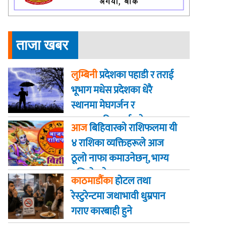
ताजा खबर
लुम्बिनी
प्रदेशका पहाडी र तराई
भूभाग मधेस प्रदेशका धेरै
स्थानमा मेघगर्जन र
चट्याङसहित वर्षा हुने
आज
बिहिवारकाे राशिफलमा यी
४ राशिका व्यक्तिहरूले आज
ठूलो नाफा कमाउनेछन्, भाग्य
बलियो हुनेछ
काठमाडौंका
होटल तथा
रेस्टुरेन्टमा जथाभावी धुम्रपान
गराए कारबाही हुने