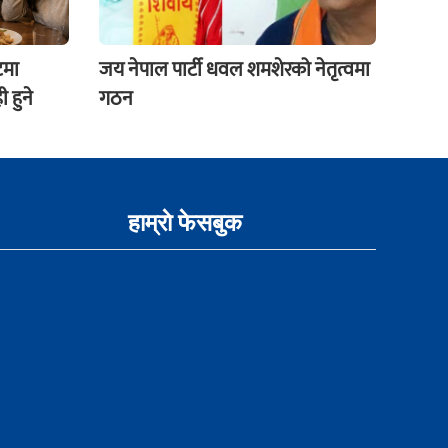
टमा
जय नेपाल पार्टी धवल शमशेरको नेतृत्वमा
 हुने
गठन
हाम्राे फेसबुक