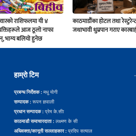
ारकाे राशिफलमा यी ४
काठमाडौंका होटल तथा रेस्टुरेन्
्यक्तिहरूले आज ठूलो नाफा
जथाभावी धुम्रपान गराए कारबाही
, भाग्य बलियो हुनेछ
हाम्राे टिम
प्रबन्ध निर्देशक :
मधु याेगी
सम्पादक :
रूपन ज्ञवाली
प्रधान सम्पादक :
प्रेम के.सीा
काठमाडौ समाचारदाता :
लक्ष्मण के सी
अधिवक्ता/कानूनी सल्लाहकार :
प्रदिप सत्याल