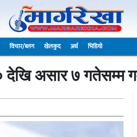
विचार/ब्लग
खेलकुद
अर्थ
भिडियाे
 देखि असार ७ गतेसम्म गर्