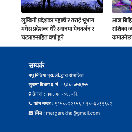
लुम्बिनी प्रदेशका पहाडी र तराई भूभाग
आज बिहिव
मधेस प्रदेशका धेरै स्थानमा मेघगर्जन र
राशिका व
चट्याङसहित वर्षा हुने
कमाउनेछन्
सम्पर्क
मधु मिडिया प्रा.ली.द्धारा संचालित
सुचना विभाग द. नं. : ६७८-०७४/७५
ठेगाना :
नेपालगंज-०६, बाँके
फोन नम्बर :
९८५८०२२६५६ / ९८५६०३९६०२
ईमेल :
margarekha@gmail.com