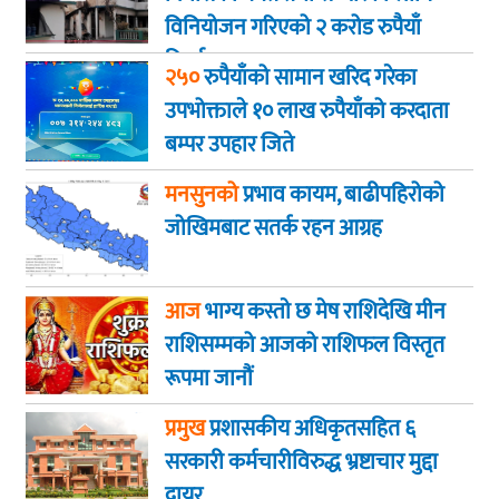
विनियोजन गरिएको २ करोड रुपैयाँ
फिर्ता
२५०
रुपैयाँको सामान खरिद गरेका
उपभोक्ताले १० लाख रुपैयाँको करदाता
बम्पर उपहार जिते
मनसुनको
प्रभाव कायम, बाढीपहिरोको
जोखिमबाट सतर्क रहन आग्रह
आज
भाग्य कस्ताे छ मेष राशिदेखि मीन
राशिसम्मको आजको राशिफल विस्तृत
रूपमा जानौं
प्रमुख
प्रशासकीय अधिकृतसहित ६
सरकारी कर्मचारीविरुद्ध भ्रष्टाचार मुद्दा
दायर