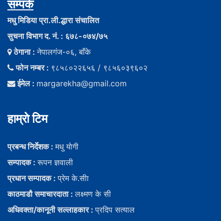
सम्पर्क
मधु मिडिया प्रा.ली.द्धारा संचालित
सुचना विभाग द. नं. : ६७८-०७४/७५
ठेगाना :
नेपालगंज-०६, बाँके
फोन नम्बर :
९८५८०२२६५६ / ९८५६०३९६०२
ईमेल :
margarekha@gmail.com
हाम्राे टिम
प्रबन्ध निर्देशक :
मधु याेगी
सम्पादक :
रूपन ज्ञवाली
प्रधान सम्पादक :
प्रेम के.सीा
काठमाडौ समाचारदाता :
लक्ष्मण के सी
अधिवक्ता/कानूनी सल्लाहकार :
प्रदिप सत्याल