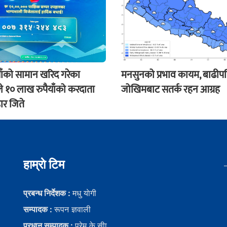
ाँको सामान खरिद गरेका
मनसुनको प्रभाव कायम, बाढीप
े १० लाख रुपैयाँको करदाता
जोखिमबाट सतर्क रहन आग्रह
ार जिते
हाम्राे टिम
प्रबन्ध निर्देशक :
मधु याेगी
सम्पादक :
रूपन ज्ञवाली
प्रधान सम्पादक :
प्रेम के.सीा