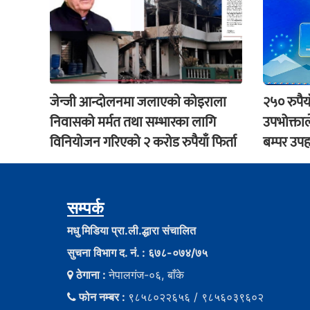
जेन्जी आन्दोलनमा जलाएकाे कोइराला
२५० रुपैय
निवासको मर्मत तथा सम्भारका लागि
उपभोक्ताल
विनियोजन गरिएको २ करोड रुपैयाँ फिर्ता
बम्पर उपह
सम्पर्क
मधु मिडिया प्रा.ली.द्धारा संचालित
सुचना विभाग द. नं. : ६७८-०७४/७५
ठेगाना :
नेपालगंज-०६, बाँके
फोन नम्बर :
९८५८०२२६५६ / ९८५६०३९६०२