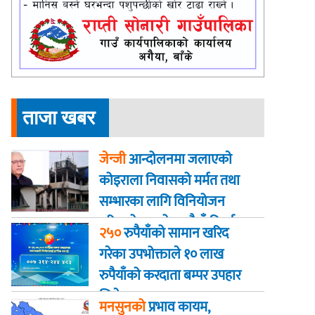
ताजा खबर
जेन्जी
आन्दोलनमा जलाएकाे
कोइराला निवासको मर्मत तथा
सम्भारका लागि विनियोजन
गरिएको २ करोड रुपैयाँ फिर्ता
२५०
रुपैयाँको सामान खरिद
गरेका उपभोक्ताले १० लाख
रुपैयाँको करदाता बम्पर उपहार
जिते
मनसुनको
प्रभाव कायम,