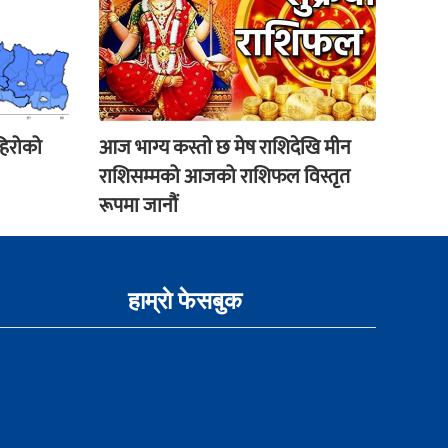
हिरोको
आज भाग्य कस्ताे छ मेष राशिदेखि मीन
राशिसम्मको आजको राशिफल विस्तृत
रूपमा जानौं
हाम्राे फेसबुक