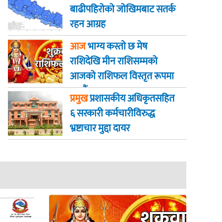
बाढीपहिरोको जोखिमबाट सतर्क
रहन आग्रह
आज
भाग्य कस्ताे छ मेष
राशिदेखि मीन राशिसम्मको
आजको राशिफल विस्तृत रूपमा
जानौं
प्रमुख
प्रशासकीय अधिकृतसहित
६ सरकारी कर्मचारीविरुद्ध
भ्रष्टाचार मुद्दा दायर