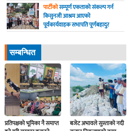
पार्टीको
सम्पूर्ण एकताको संकल्प गर्न
किसुनजी आश्रम आएकाे
पूर्वकार्यवाहक सभापति पूर्णबहादुर
खड्का
सम्बन्धित
प्रतिपक्षको भूमिका नै समाप्त
बजेट अभावले सुस्ताको नदी