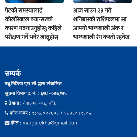
पेटको समस्यालाई
आज साउन २३ गते
कोलोरेक्टल क्यान्सरको
शनिबारकाे राशिफलमा आ
कारण नबनाउनुहोस्; कहिले
आफ्नो भाग्यशाली अंक र
परीक्षण गर्ने भनेर जान्नुहोस्
भाग्यशाली रंग कस्तो रहनेछ
सम्पर्क
मधु मिडिया प्रा.ली.द्धारा संचालित
सुचना विभाग द. नं. : ६७८-०७४/७५
ठेगाना :
नेपालगंज-०६, बाँके
फोन नम्बर :
९८५८०२२६५६ / ९८५६०३९६०२
ईमेल :
margarekha@gmail.com