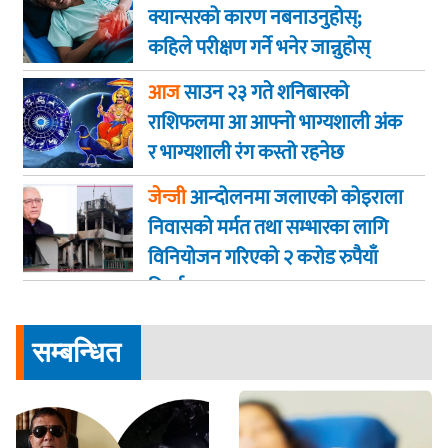
क्यान्सरको कारण नबनाउनुहोस्;
कहिले परीक्षण गर्ने भनेर जान्नुहोस्
आज
साउन २३ गते शनिबारकाे
राशिफलमा आ आफ्नो भाग्यशाली अंक
र भाग्यशाली रंग कस्तो रहनेछ
जेन्जी
आन्दोलनमा जलाएकाे कोइराला
निवासको मर्मत तथा सम्भारका लागि
विनियोजन गरिएको २ करोड रुपैयाँ
फिर्ता
सम्बन्धित