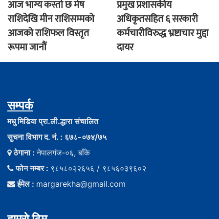
आज भाग्य कस्ताे छ मेष
प्रमुख प्रशासकीय
राशिदेखि मीन राशिसम्मको
अधिकृतसहित ६ सरकारी
आजको राशिफल विस्तृत
कर्मचारीविरुद्ध भ्रष्टाचार मुद्दा
रूपमा जानौं
दायर
सम्पर्क
मधु मिडिया प्रा.ली.द्धारा संचालित
सुचना विभाग द. नं. : ६७८-०७४/७५
ठेगाना :
नेपालगंज-०६, बाँके
फोन नम्बर :
९८५८०२२६५६ / ९८५६०३९६०२
ईमेल :
margarekha@gmail.com
हाम्राे टिम