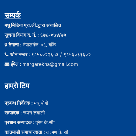
सम्पर्क
मधु मिडिया प्रा.ली.द्धारा संचालित
सुचना विभाग द. नं. : ६७८-०७४/७५
ठेगाना :
नेपालगंज-०६, बाँके
फोन नम्बर :
९८५८०२२६५६ / ९८५६०३९६०२
ईमेल :
margarekha@gmail.com
हाम्राे टिम
प्रबन्ध निर्देशक :
मधु याेगी
सम्पादक :
रूपन ज्ञवाली
प्रधान सम्पादक :
प्रेम के.सीा
काठमाडौ समाचारदाता :
लक्ष्मण के सी