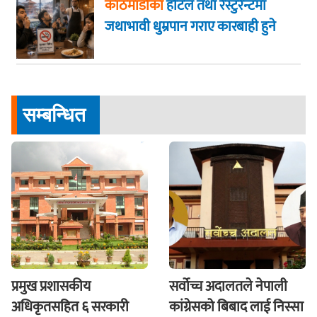
काठमाडौंका
होटल तथा रेस्टुरेन्टमा
जथाभावी धुम्रपान गराए कारबाही हुने
सम्बन्धित
प्रमुख प्रशासकीय
सर्वोच्च अदालतले नेपाली
अधिकृतसहित ६ सरकारी
कांग्रेसको बिबाद लाई निस्सा