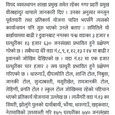
विपद व्यवस्थापन शाखा प्रमुख समेत रहेका नगर प्रहरी प्रमुख
वीरबहादुर थापाले जानकारी दिए । उनका अनुसार मनसुन
पूर्वतयारी तथा प्रतिकार्य योजना पारित भएसँगै त्यसको
कार्यान्वयन पनि सुरु भएको उनले बताए । समितिले यो
बर्खायाममा बाढी र डुवानबाट नगरका पन्ध्र वडाका ३ हजार १
घरधुरीका १३ हजार ६३० जनसंख्या प्रभावित हुने प्रक्षेपण
गरेको छ । सबैभन्दा धेरै वडा नं.८, ९, १, १२, १३ र १४ मा बाढी र
डुवानको जोखिम देखिएको छ । वडा नं.१२ मा एक हजार
घरधुरीका चार हजार २ सय घरधुरी प्रभावित हुने प्रक्षेपण
गरिएको छ । थारुगाउँ, दीपज्योति टोल, शान्ति टोल, निबुवा,
जानकी टोल, सुन्दरबस्ती, मसुरीखेत, रामजानकी टोल,
रोहिणी, प्रगति टोल र स्कुल टोल जोखिममा रहेको पहिचान
भएको प्रतिकार्य योजनामा उल्लेख छ । त्यसैगरी वडा नं.१३ का
सिमरी, झोलुंगे पुलको दायाँबायाँ, भरैया, थारुगाउँ, खड्कवार,
नेरामाविको उत्तरवस्ती गरि १७५ घरधरीका ७४० जनसंख्या