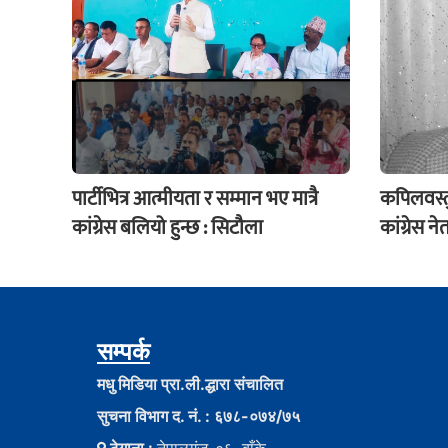
पार्टीभित्र आत्मीयता र सम्मान भए मात्रै
कपिलवस्त
कांग्रेस बलियो हुन्छ : सिटौला
कांग्रेस न
सम्पर्क
मधु मिडिया प्रा.ली.द्धारा संचालित
सुचना विभाग द. नं. : ६७८-०७४/७५