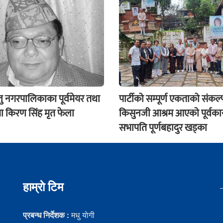
ु नगरपालिकाका पूर्वमेयर तथा
पार्टीको सम्पूर्ण एकताको संकल्प
ेता किरण सिंह मृत फेला
किसुनजी आश्रम आएकाे पूर्वका
सभापति पूर्णबहादुर खड्का
हाम्राे टिम
प्रबन्ध निर्देशक :
मधु याेगी