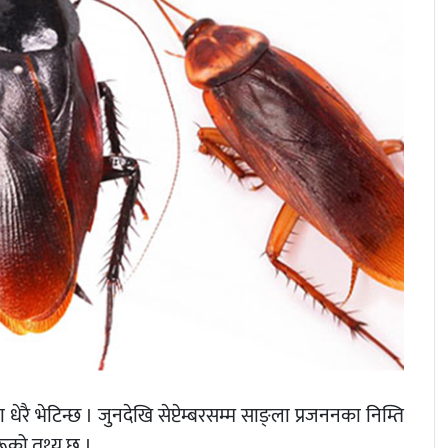
धेरै भेटिन्छ । जुनदेखि सेप्टेम्बरसम्म साङ्ला प्रजननका निम्ति
हरूको तथ्य छ ।