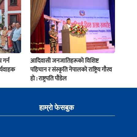
 गर्न
आदिवासी जनजातिहरूको विशिष्ट
र्यवाहक
पहिचान र संस्कृति नेपालको राष्ट्रिय गौरव
हो : राष्ट्रपति पौडेल
हाम्राे फेसबुक