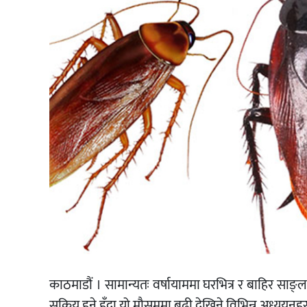
काठमाडौं । सामान्यतः वर्षायाममा घरभित्र र बाहिर साङ्ला 
सक्रिय हुने हुँदा यो मौसममा बढी देखिने विभिन्न अध्ययन