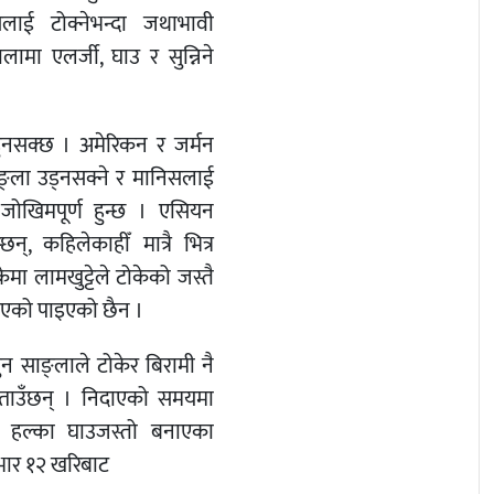
ाई टोक्नेभन्दा जथाभावी
ामा एलर्जी, घाउ र सुन्निने
हुनसक्छ । अमेरिकन र जर्मन
ाङ्ला उड्नसक्ने र मानिसलाई
जोखिमपूर्ण हुन्छ । एसियन
न्, कहिलेकाहीँ मात्रै भित्र
मा लामखुट्टेले टोकेको जस्तै
 भएको पाइएको छैन ।
 पुन साङ्लाले टोकेर बिरामी नै
ताउँछन् । निदाएको समयमा
र हल्का घाउजस्तो बनाएका
ाभार १२ खरिबाट