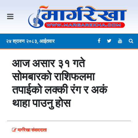
२४ श्रावण २०८३, आईतवार
आज असार ३१ गते
साेमबारकाे राशिफलमा
तपाईकाे लक्की रंग र अकं
थाहा पाउनु हाेस
मार्गरेखा संवाददाता