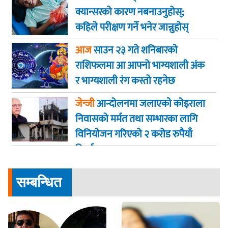
क्यान्सरको कारण नबनाउनुहोस्;
कहिले परीक्षण गर्ने भनेर जान्नुहोस्
आज
साउन २३ गते शनिबारकाे
राशिफलमा आ आफ्नो भाग्यशाली अंक
र भाग्यशाली रंग कस्तो रहनेछ
जेन्जी
आन्दोलनमा जलाएकाे कोइराला
निवासको मर्मत तथा सम्भारका लागि
विनियोजन गरिएको २ करोड रुपैयाँ
फिर्ता
सम्बन्धित