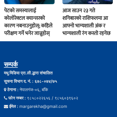
पेटको समस्यालाई
आज साउन २३ गते
कोलोरेक्टल क्यान्सरको
शनिबारकाे राशिफलमा आ
कारण नबनाउनुहोस्; कहिले
आफ्नो भाग्यशाली अंक र
परीक्षण गर्ने भनेर जान्नुहोस्
भाग्यशाली रंग कस्तो रहनेछ
सम्पर्क
मधु मिडिया प्रा.ली.द्धारा संचालित
सुचना विभाग द. नं. : ६७८-०७४/७५
ठेगाना :
नेपालगंज-०६, बाँके
फोन नम्बर :
९८५८०२२६५६ / ९८५६०३९६०२
ईमेल :
margarekha@gmail.com