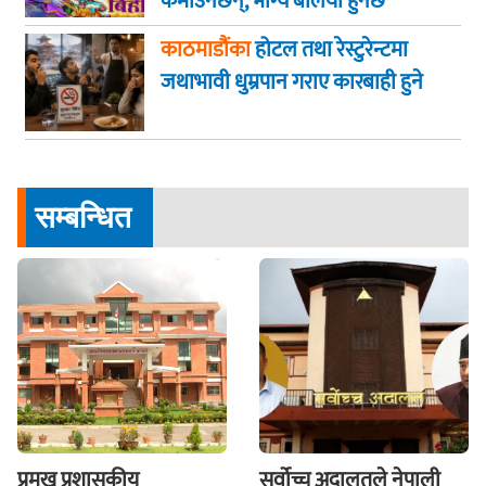
कमाउनेछन्, भाग्य बलियो हुनेछ
काठमाडौंका
होटल तथा रेस्टुरेन्टमा
जथाभावी धुम्रपान गराए कारबाही हुने
सम्बन्धित
प्रमुख प्रशासकीय
सर्वोच्च अदालतले नेपाली