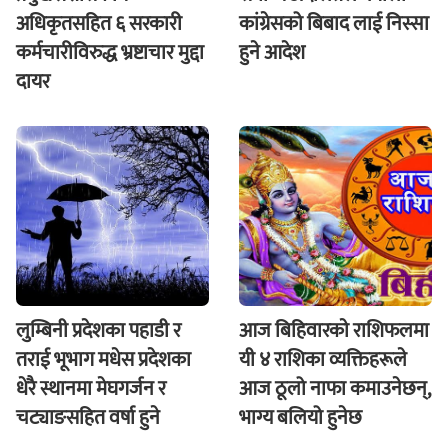
अधिकृतसहित ६ सरकारी
कांग्रेसको बिबाद लाई निस्सा
कर्मचारीविरुद्ध भ्रष्टाचार मुद्दा
हुने आदेश
दायर
लुम्बिनी प्रदेशका पहाडी र
आज बिहिवारकाे राशिफलमा
तराई भूभाग मधेस प्रदेशका
यी ४ राशिका व्यक्तिहरूले
धेरै स्थानमा मेघगर्जन र
आज ठूलो नाफा कमाउनेछन्,
चट्याङसहित वर्षा हुने
भाग्य बलियो हुनेछ