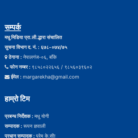
सम्पर्क
मधु मिडिया प्रा.ली.द्धारा संचालित
सुचना विभाग द. नं. : ६७८-०७४/७५
ठेगाना :
नेपालगंज-०६, बाँके
फोन नम्बर :
९८५८०२२६५६ / ९८५६०३९६०२
ईमेल :
margarekha@gmail.com
हाम्राे टिम
प्रबन्ध निर्देशक :
मधु याेगी
सम्पादक :
रूपन ज्ञवाली
प्रधान सम्पादक :
प्रेम के.सीा