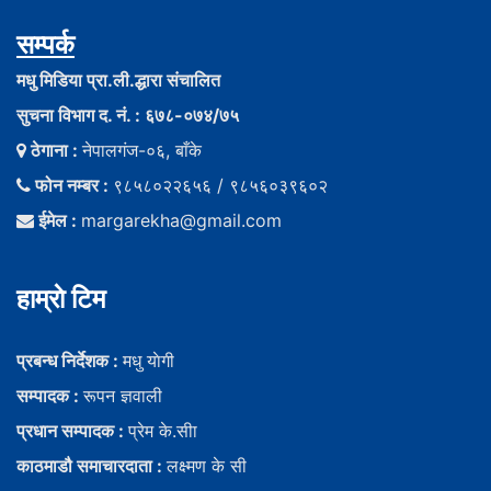
सम्पर्क
मधु मिडिया प्रा.ली.द्धारा संचालित
सुचना विभाग द. नं. : ६७८-०७४/७५
ठेगाना :
नेपालगंज-०६, बाँके
फोन नम्बर :
९८५८०२२६५६ / ९८५६०३९६०२
ईमेल :
margarekha@gmail.com
हाम्राे टिम
प्रबन्ध निर्देशक :
मधु याेगी
सम्पादक :
रूपन ज्ञवाली
प्रधान सम्पादक :
प्रेम के.सीा
काठमाडौ समाचारदाता :
लक्ष्मण के सी