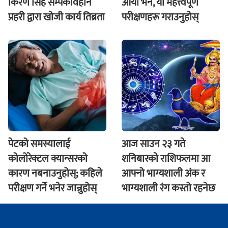
किरण सिंह सम्पर्कविहीन
आयो भने, यी महत्त्वपूर्ण
प्रहरी द्वारा खाेजी कार्य तिब्रता
परीक्षणहरू गराउनुहोस्
पेटको समस्यालाई
आज साउन २३ गते
कोलोरेक्टल क्यान्सरको
शनिबारकाे राशिफलमा आ
कारण नबनाउनुहोस्; कहिले
आफ्नो भाग्यशाली अंक र
परीक्षण गर्ने भनेर जान्नुहोस्
भाग्यशाली रंग कस्तो रहनेछ