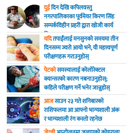
दुई
दिन देखि कपिलवस्तु
नगरपालिकाका पूर्वमेयर किरण सिंह
सम्पर्कविहीन प्रहरी द्वारा खाेजी कार्य
तिब्रता
यदि
तपाईंलाई मनसुनको समयमा तीन
दिनसम्म ज्वरो आयो भने, यी महत्त्वपूर्ण
परीक्षणहरू गराउनुहोस्
पेटको
समस्यालाई कोलोरेक्टल
क्यान्सरको कारण नबनाउनुहोस्;
कहिले परीक्षण गर्ने भनेर जान्नुहोस्
आज
साउन २३ गते शनिबारकाे
राशिफलमा आ आफ्नो भाग्यशाली अंक
र भाग्यशाली रंग कस्तो रहनेछ
जेन्जी
आन्दोलनमा जलाएकाे कोइराला