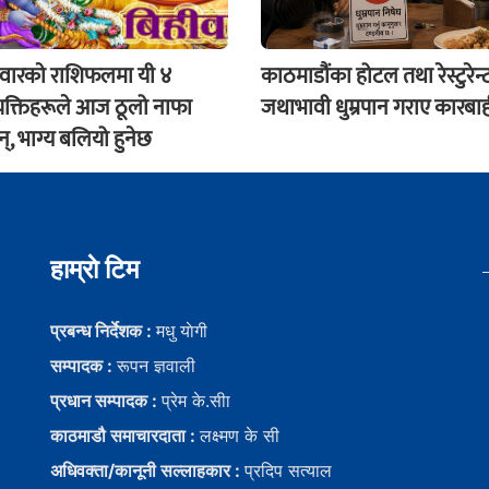
ारकाे राशिफलमा यी ४
काठमाडौंका होटल तथा रेस्टुरेन्
्यक्तिहरूले आज ठूलो नाफा
जथाभावी धुम्रपान गराए कारबाही
, भाग्य बलियो हुनेछ
हाम्राे टिम
प्रबन्ध निर्देशक :
मधु याेगी
सम्पादक :
रूपन ज्ञवाली
प्रधान सम्पादक :
प्रेम के.सीा
काठमाडौ समाचारदाता :
लक्ष्मण के सी
अधिवक्ता/कानूनी सल्लाहकार :
प्रदिप सत्याल