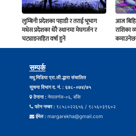
लुम्बिनी प्रदेशका पहाडी र तराई भूभाग
आज बिहिव
मधेस प्रदेशका धेरै स्थानमा मेघगर्जन र
राशिका व
चट्याङसहित वर्षा हुने
कमाउनेछन्
सम्पर्क
मधु मिडिया प्रा.ली.द्धारा संचालित
सुचना विभाग द. नं. : ६७८-०७४/७५
ठेगाना :
नेपालगंज-०६, बाँके
फोन नम्बर :
९८५८०२२६५६ / ९८५६०३९६०२
ईमेल :
margarekha@gmail.com