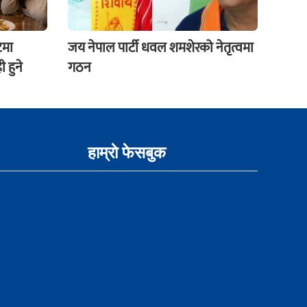
टमा
जय नेपाल पार्टी धवल शमशेरको नेतृत्वमा
 हुने
गठन
हाम्राे फेसबुक