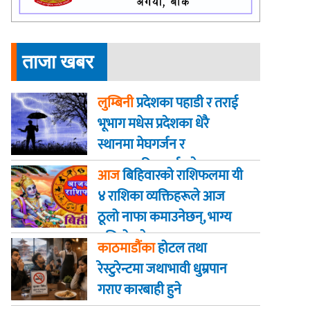
ताजा खबर
लुम्बिनी
प्रदेशका पहाडी र तराई
भूभाग मधेस प्रदेशका धेरै
स्थानमा मेघगर्जन र
चट्याङसहित वर्षा हुने
आज
बिहिवारकाे राशिफलमा यी
४ राशिका व्यक्तिहरूले आज
ठूलो नाफा कमाउनेछन्, भाग्य
बलियो हुनेछ
काठमाडौंका
होटल तथा
रेस्टुरेन्टमा जथाभावी धुम्रपान
गराए कारबाही हुने