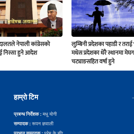
अदालतले नेपाली कांग्रेसको
लुम्बिनी प्रदेशका पहाडी र तराई
 निस्सा हुने आदेश
मधेस प्रदेशका धेरै स्थानमा मेघग
चट्याङसहित वर्षा हुने
हाम्राे टिम
प्रबन्ध निर्देशक :
मधु याेगी
सम्पादक :
रूपन ज्ञवाली
प्रधान सम्पादक :
प्रेम के.सीा