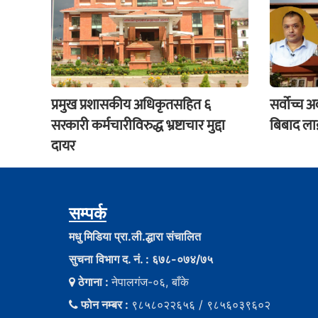
प्रमुख प्रशासकीय अधिकृतसहित ६
सर्वोच्च 
सरकारी कर्मचारीविरुद्ध भ्रष्टाचार मुद्दा
बिबाद लाई
दायर
सम्पर्क
मधु मिडिया प्रा.ली.द्धारा संचालित
सुचना विभाग द. नं. : ६७८-०७४/७५
ठेगाना :
नेपालगंज-०६, बाँके
फोन नम्बर :
९८५८०२२६५६ / ९८५६०३९६०२