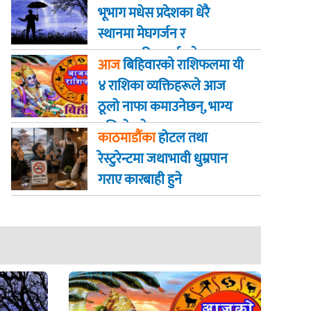
भूभाग मधेस प्रदेशका धेरै
स्थानमा मेघगर्जन र
चट्याङसहित वर्षा हुने
आज
बिहिवारकाे राशिफलमा यी
४ राशिका व्यक्तिहरूले आज
ठूलो नाफा कमाउनेछन्, भाग्य
बलियो हुनेछ
काठमाडौंका
होटल तथा
रेस्टुरेन्टमा जथाभावी धुम्रपान
गराए कारबाही हुने