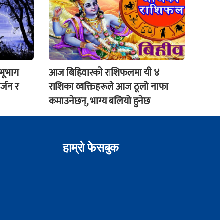
 भूभाग
आज बिहिवारकाे राशिफलमा यी ४
र्जन र
राशिका व्यक्तिहरूले आज ठूलो नाफा
कमाउनेछन्, भाग्य बलियो हुनेछ
हाम्राे फेसबुक