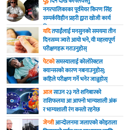
दुई
दिन देखि कपिलवस्तु
नगरपालिकाका पूर्वमेयर किरण सिंह
सम्पर्कविहीन प्रहरी द्वारा खाेजी कार्य
तिब्रता
यदि
तपाईंलाई मनसुनको समयमा तीन
दिनसम्म ज्वरो आयो भने, यी महत्त्वपूर्ण
परीक्षणहरू गराउनुहोस्
पेटको
समस्यालाई कोलोरेक्टल
क्यान्सरको कारण नबनाउनुहोस्;
कहिले परीक्षण गर्ने भनेर जान्नुहोस्
आज
साउन २३ गते शनिबारकाे
राशिफलमा आ आफ्नो भाग्यशाली अंक
र भाग्यशाली रंग कस्तो रहनेछ
जेन्जी
आन्दोलनमा जलाएकाे कोइराला