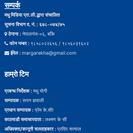
सम्पर्क
मधु मिडिया प्रा.ली.द्धारा संचालित
सुचना विभाग द. नं. : ६७८-०७४/७५
ठेगाना :
नेपालगंज-०६, बाँके
फोन नम्बर :
९८५८०२२६५६ / ९८५६०३९६०२
ईमेल :
margarekha@gmail.com
हाम्राे टिम
प्रबन्ध निर्देशक :
मधु याेगी
सम्पादक :
रूपन ज्ञवाली
प्रधान सम्पादक :
प्रेम के.सीा
काठमाडौ समाचारदाता :
लक्ष्मण के सी
अधिवक्ता/कानूनी सल्लाहकार :
प्रदिप सत्याल