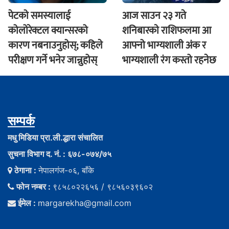
पेटको समस्यालाई
आज साउन २३ गते
कोलोरेक्टल क्यान्सरको
शनिबारकाे राशिफलमा आ
कारण नबनाउनुहोस्; कहिले
आफ्नो भाग्यशाली अंक र
परीक्षण गर्ने भनेर जान्नुहोस्
भाग्यशाली रंग कस्तो रहनेछ
सम्पर्क
मधु मिडिया प्रा.ली.द्धारा संचालित
सुचना विभाग द. नं. : ६७८-०७४/७५
ठेगाना :
नेपालगंज-०६, बाँके
फोन नम्बर :
९८५८०२२६५६ / ९८५६०३९६०२
ईमेल :
margarekha@gmail.com