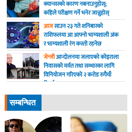
क्यान्सरको कारण नबनाउनुहोस्;
कहिले परीक्षण गर्ने भनेर जान्नुहोस्
आज
साउन २३ गते शनिबारकाे
राशिफलमा आ आफ्नो भाग्यशाली अंक
र भाग्यशाली रंग कस्तो रहनेछ
जेन्जी
आन्दोलनमा जलाएकाे कोइराला
निवासको मर्मत तथा सम्भारका लागि
विनियोजन गरिएको २ करोड रुपैयाँ
फिर्ता
सम्बन्धित