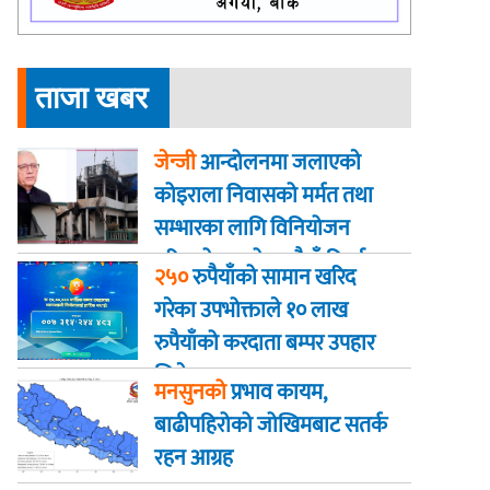
ताजा खबर
जेन्जी
आन्दोलनमा जलाएकाे
कोइराला निवासको मर्मत तथा
सम्भारका लागि विनियोजन
गरिएको २ करोड रुपैयाँ फिर्ता
२५०
रुपैयाँको सामान खरिद
गरेका उपभोक्ताले १० लाख
रुपैयाँको करदाता बम्पर उपहार
जिते
मनसुनको
प्रभाव कायम,
बाढीपहिरोको जोखिमबाट सतर्क
रहन आग्रह