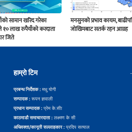
ाँको सामान खरिद गरेका
मनसुनको प्रभाव कायम, बाढीप
े १० लाख रुपैयाँको करदाता
जोखिमबाट सतर्क रहन आग्रह
ार जिते
हाम्राे टिम
प्रबन्ध निर्देशक :
मधु याेगी
सम्पादक :
रूपन ज्ञवाली
प्रधान सम्पादक :
प्रेम के.सीा
काठमाडौ समाचारदाता :
लक्ष्मण के सी
अधिवक्ता/कानूनी सल्लाहकार :
प्रदिप सत्याल