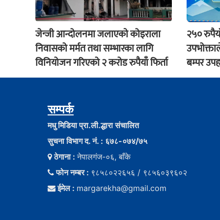
जेन्जी आन्दोलनमा जलाएकाे कोइराला
२५० रुपैय
निवासको मर्मत तथा सम्भारका लागि
उपभोक्ताल
विनियोजन गरिएको २ करोड रुपैयाँ फिर्ता
बम्पर उपह
सम्पर्क
मधु मिडिया प्रा.ली.द्धारा संचालित
सुचना विभाग द. नं. : ६७८-०७४/७५
ठेगाना :
नेपालगंज-०६, बाँके
फोन नम्बर :
९८५८०२२६५६ / ९८५६०३९६०२
ईमेल :
margarekha@gmail.com