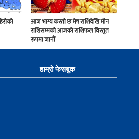
हिरोको
आज भाग्य कस्ताे छ मेष राशिदेखि मीन
राशिसम्मको आजको राशिफल विस्तृत
रूपमा जानौं
हाम्राे फेसबुक