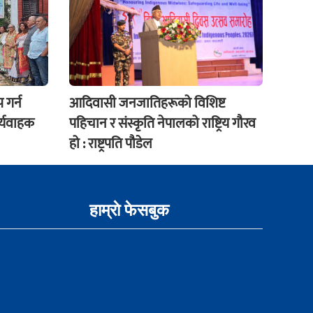
 गर्न
आदिवासी जनजातिहरूको विशिष्ट
र्यवाहक
पहिचान र संस्कृति नेपालको राष्ट्रिय गौरव
हो : राष्ट्रपति पौडेल
हाम्राे फेसबुक