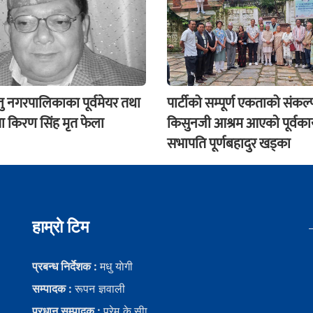
ु नगरपालिकाका पूर्वमेयर तथा
पार्टीको सम्पूर्ण एकताको संकल्प
ेता किरण सिंह मृत फेला
किसुनजी आश्रम आएकाे पूर्वका
सभापति पूर्णबहादुर खड्का
हाम्राे टिम
प्रबन्ध निर्देशक :
मधु याेगी
सम्पादक :
रूपन ज्ञवाली
प्रधान सम्पादक :
प्रेम के.सीा