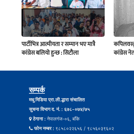
पार्टीभित्र आत्मीयता र सम्मान भए मात्रै
कपिलवस्त
कांग्रेस बलियो हुन्छ : सिटौला
कांग्रेस न
सम्पर्क
मधु मिडिया प्रा.ली.द्धारा संचालित
सुचना विभाग द. नं. : ६७८-०७४/७५
ठेगाना :
नेपालगंज-०६, बाँके
फोन नम्बर :
९८५८०२२६५६ / ९८५६०३९६०२