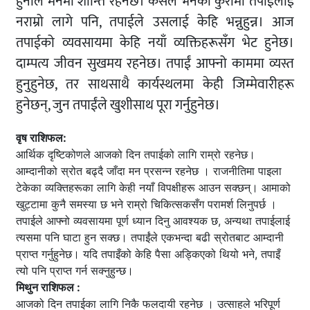
हुनाले मनमा शान्ति रहनेछ। कसैले भनेको कुरामा तपाईलाई
नराम्रो लागे पनि, तपाईले उसलाई केहि भन्नुहुन्न। आज
तपाईको व्यवसायमा केहि नयाँ व्यक्तिहरूसँग भेट हुनेछ।
दाम्पत्य जीवन सुखमय रहनेछ। तपाईं आफ्नो काममा व्यस्त
हुनुहुनेछ, तर साथसाथै कार्यस्थलमा केही जिम्मेवारीहरू
हुनेछन्, जुन तपाईंले खुशीसाथ पूरा गर्नुहुनेछ।
वृष राशिफल:
आर्थिक दृष्टिकोणले आजको दिन तपाईको लागि राम्रो रहनेछ।
आम्दानीको स्रोत बढ्दै जाँदा मन प्रसन्न रहनेछ । राजनीतिमा पाइला
टेकेका व्यक्तिहरूका लागि केही नयाँ विपक्षीहरू आउन सक्छन्। आमाको
खुट्टामा कुनै समस्या छ भने राम्रो चिकित्सकसँग परामर्श लिनुपर्छ ।
तपाईले आफ्नो व्यवसायमा पूर्ण ध्यान दिनु आवश्यक छ, अन्यथा तपाईलाई
त्यसमा पनि घाटा हुन सक्छ। तपाईंले एकभन्दा बढी स्रोतबाट आम्दानी
प्राप्त गर्नुहुनेछ। यदि तपाइँको केहि पैसा अड्किएको थियो भने, तपाइँ
त्यो पनि प्राप्त गर्न सक्नुहुन्छ।
मिथुन राशिफल :
आजको दिन तपाईका लागि निकै फलदायी रहनेछ । उत्साहले भरिपूर्ण