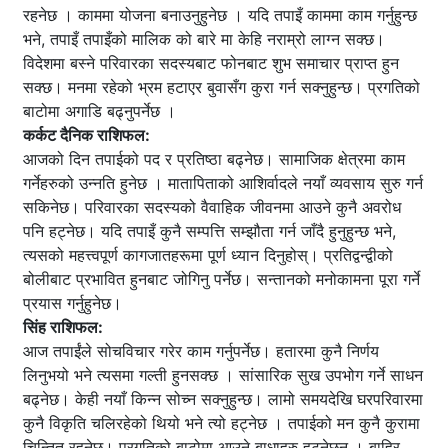
रहनेछ । काममा योजना बनाउनुहुनेछ । यदि तपाइँ काममा काम गर्नुहुन्छ
भने, तपाइँ तपाइँको मालिक को बारे मा केहि नराम्रो लाग्न सक्छ।
विदेशमा बस्ने परिवारका सदस्यबाट फोनबाट शुभ समाचार प्राप्त हुन
सक्छ। मनमा रहेको भ्रम हटाएर बुवासँग कुरा गर्न सक्नुहुन्छ। प्रगतिको
बाटोमा अगाडि बढ्नुपर्नेछ ।
कर्कट दैनिक राशिफल:
आजको दिन तपाईको पद र प्रतिष्ठा बढ्नेछ। सामाजिक क्षेत्रमा काम
गर्नेहरुको उन्नति हुनेछ । मातापिताको आशिर्वादले नयाँ व्यवसाय सुरु गर्न
सकिनेछ। परिवारका सदस्यको वैवाहिक जीवनमा आउने कुनै अवरोध
पनि हट्नेछ। यदि तपाइँ कुनै सम्पत्ति सम्झौता गर्न जाँदै हुनुहुन्छ भने,
त्यसको महत्त्वपूर्ण कागजातहरूमा पूर्ण ध्यान दिनुहोस्। प्रतिद्वन्द्वीको
बोलीबाट प्रभावित हुनबाट जोगिनु पर्नेछ। सन्तानको मनोकामना पूरा गर्ने
प्रयास गर्नुहुनेछ।
सिंह राशिफल:
आज तपाईंले सोचविचार गरेर काम गर्नुपर्नेछ। हतारमा कुनै निर्णय
लिनुभयो भने त्यसमा गल्ती हुनसक्छ । सांसारिक सुख उपभोग गर्ने साधन
बढ्नेछ। केही नयाँ किन्न सोच्न सक्नुहुन्छ। लामो समयदेखि घरपरिवारमा
कुनै विकृति चलिरहेको थियो भने त्यो हट्नेछ । तपाईको मन कुनै कुरामा
चिन्तित रहनेछ। प्रगतिको बाटोमा आउने बाधाहरु हट्नेछन् । बाहिर