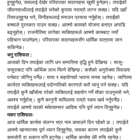
हुनुहुनेछ, जसलाई देखेर परिवारका सदस्यहरू खुसी हुनेछन्। तपाईको
जीवनसाथीलाई तपाईले भनेको कुरामा नराम्रो लाग्न सक्छ। यदि उहाँ
रिसाउनुहुन्छ भने, तिनीहरूलाई मनाउन प्रयास गर्नुहोस्। तपाईंको
बच्चाले पुरस्कार पाउन सक्छ। आफ्नो कामको योजना बनाएर अगाडि
बढ्नुहोस्। राजनीतिमा लागेका व्यक्तिहरूले आफ्नो कामबाट नयाँ
पहिचान पाउनेछन्। परिवारका सदस्यहरूसँग धार्मिक यात्रामा जान
सकिनेछ।
धनु राशिफल :
आजको दिन तपाईका लागि धन सम्पत्तिमा वृद्धि हुने देखिन्छ । सासु-
ससुराबाट पनि आर्थिक लाभ मिल्ने देखिन्छ। कसैको अनुरोधमा विवादमा
पर्नबाट जोगिनु पर्नेछ। माया र सहयोगको भावना मनमा रहनेछ। जागिरमा
कार्यरत व्यक्तिहरूलाई पदोन्नतिको कारणले कतै जानु पर्न सक्छ। यदि
तपाईंले कुनै खाँचोमा परेको व्यक्तिलाई सहयोग गर्ने मौका पाउनुभयो भने,
अवश्य गर्नुहोस्। कुनै कानुनी मामिलामा राम्रो रकम खर्च गर्नुपर्नेछ।
तपाईले आफ्नो घरको मर्मतसम्भार आदिमा पनि पूर्ण ध्यान दिनुहुनेछ।
मकर राशिफलः
आज धार्मिक कार्यमा संलग्न भएर नाम कमाउने दिन रहेको छ । तपाईले
आफ्नो खानपानमा पूर्ण ध्यान दिनुहुनेछ, जसका कारण तपाईको कुनै
कमजोरी वा थकान पनि हट्नेछ। धार्मिक कार्यमा धेरै रुचि रहनेछ।