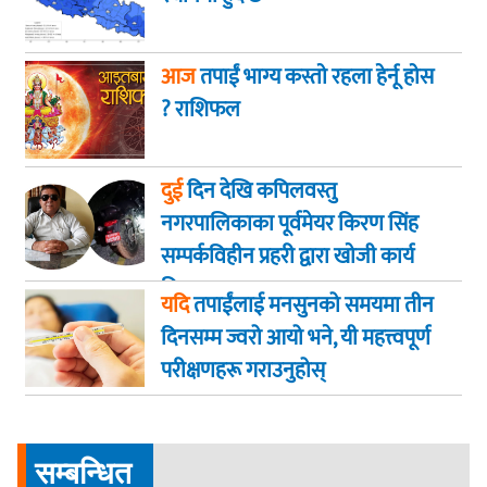
आज
तपाईं भाग्य कस्ताे रहला हेर्नू हाेस
? राशिफल
दुई
दिन देखि कपिलवस्तु
नगरपालिकाका पूर्वमेयर किरण सिंह
सम्पर्कविहीन प्रहरी द्वारा खाेजी कार्य
तिब्रता
यदि
तपाईंलाई मनसुनको समयमा तीन
दिनसम्म ज्वरो आयो भने, यी महत्त्वपूर्ण
परीक्षणहरू गराउनुहोस्
सम्बन्धित