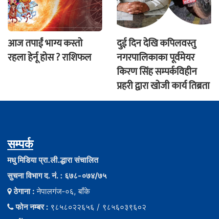
आज तपाईं भाग्य कस्ताे
दुई दिन देखि कपिलवस्तु
रहला हेर्नू हाेस ? राशिफल
नगरपालिकाका पूर्वमेयर
किरण सिंह सम्पर्कविहीन
प्रहरी द्वारा खाेजी कार्य तिब्रता
सम्पर्क
मधु मिडिया प्रा.ली.द्धारा संचालित
सुचना विभाग द. नं. : ६७८-०७४/७५
ठेगाना :
नेपालगंज-०६, बाँके
फोन नम्बर :
९८५८०२२६५६ / ९८५६०३९६०२