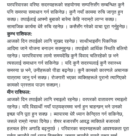
घरपरिवारका वरिष्ठ सदस्यहरूको सहयोगमा सम्पत्तिसँग सम्बन्धित कुनै
पनि समस्या समाधान गर्न सकिनेछ। कुनै नयाँ काममा रुचि जागृत हुन
सक्छ। तपाईलाई आफ्नो बुबाको बारेमा केहि नराम्रो लाग्न सक्छ।
सामाजिक कार्यमा धेरै रुचि रहनेछ । कसैसँग गरेको वाचा पूरा गर्नुहुनेछ।
कुम्भ राशिफल:
आजको दिन तपाईको लागि सुखद रहनेछ। साथीभाइसँग पिकनिक
आदिमा जाने योजना बनाउन सक्नुहुन्छ। तपाईको आर्थिक स्थिति बलियो
रहनेछ। घरपरिवारमा लामो समयदेखि कुनै विवाद चलिरहेको छ भने
त्यसलाई समाधान गर्न सकिनेछ । यदि कुनै सदस्यलाई कुनै स्वास्थ्य
समस्या छ भने, उनीहरूको पीडा बढ्नेछ। कुनै कामको कारणले अचानक
यात्रामा जानु पर्न सक्छ। रोजगारी भएका व्यक्तिहरूले पुरानो त्यागिएको
कामको प्रस्ताव पाउन सक्छन्।
मीन राशिफल:
आजको दिन तपाईको लागि रमाइलो रहनेछ। वरपरको वातावरण रमाइलो
रहनेछ। यदि विद्यार्थी नयाँ पाठ्यक्रममा भर्ना हुन चाहन्छन् भने उनको
इच्छा पनि पूरा हुन सक्छ । ब्यापारमा धेरै ध्यान केन्द्रित गर्न सकिनेछ,
जसले राम्रो नाफा दिनेछ। शेयर बजारसँग आवद्ध व्यक्तिले बजारको
हलचल हेरेर अगाडि बढ्नुपर्छ । परिवारका सदस्यहरूको आवश्यकता पूरा
गर्नमा तपाईंले पूर्ण ध्यान दिनुहुनेछ, जसमा तपाईंले राम्रो रकम खर्च