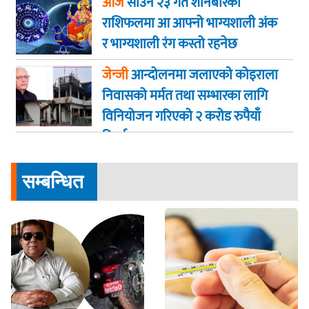
आज
साउन २३ गते शनिबारकाे
राशिफलमा आ आफ्नो भाग्यशाली अंक
र भाग्यशाली रंग कस्तो रहनेछ
जेन्जी
आन्दोलनमा जलाएकाे कोइराला
निवासको मर्मत तथा सम्भारका लागि
विनियोजन गरिएको २ करोड रुपैयाँ
फिर्ता
सम्बन्धित