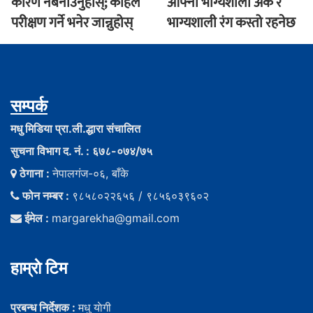
कारण नबनाउनुहोस्; कहिले
आफ्नो भाग्यशाली अंक र
परीक्षण गर्ने भनेर जान्नुहोस्
भाग्यशाली रंग कस्तो रहनेछ
सम्पर्क
मधु मिडिया प्रा.ली.द्धारा संचालित
सुचना विभाग द. नं. : ६७८-०७४/७५
ठेगाना :
नेपालगंज-०६, बाँके
फोन नम्बर :
९८५८०२२६५६ / ९८५६०३९६०२
ईमेल :
margarekha@gmail.com
हाम्राे टिम
प्रबन्ध निर्देशक :
मधु याेगी