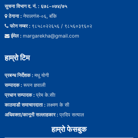
सुचना विभाग द. नं. : ६७८-०७४/७५
ठेगाना :
नेपालगंज-०६, बाँके
फोन नम्बर :
९८५८०२२६५६ / ९८५६०३९६०२
ईमेल :
margarekha@gmail.com
हाम्राे टिम
प्रबन्ध निर्देशक :
मधु याेगी
सम्पादक :
रूपन ज्ञवाली
प्रधान सम्पादक :
प्रेम के.सीा
काठमाडौ समाचारदाता :
लक्ष्मण के सी
अधिवक्ता/कानूनी सल्लाहकार :
प्रदिप सत्याल
हाम्राे फेसबुक