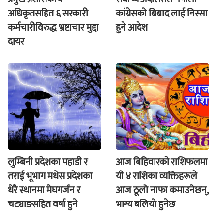
अधिकृतसहित ६ सरकारी
कांग्रेसको बिबाद लाई निस्सा
कर्मचारीविरुद्ध भ्रष्टाचार मुद्दा
हुने आदेश
दायर
लुम्बिनी प्रदेशका पहाडी र
आज बिहिवारकाे राशिफलमा
तराई भूभाग मधेस प्रदेशका
यी ४ राशिका व्यक्तिहरूले
धेरै स्थानमा मेघगर्जन र
आज ठूलो नाफा कमाउनेछन्,
चट्याङसहित वर्षा हुने
भाग्य बलियो हुनेछ