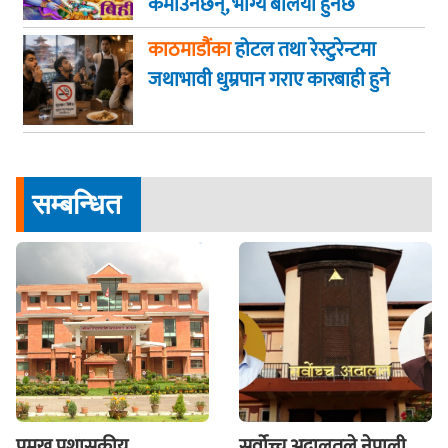
कमाउनेछन्, भाग्य बलियो हुनेछ
काठमाडौंका
होटल तथा रेस्टुरेन्टमा
जथाभावी धुम्रपान गराए कारबाही हुने
सम्बन्धित
प्रमुख प्रशासकीय
सर्वोच्च अदालतले नेपाली