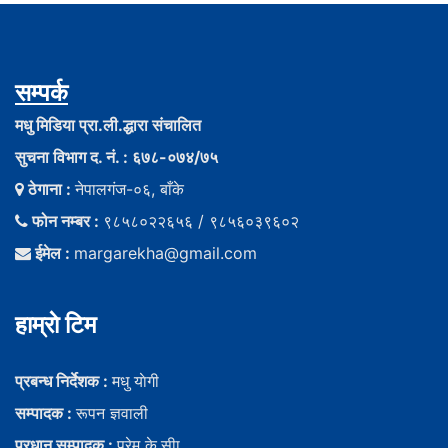
सम्पर्क
मधु मिडिया प्रा.ली.द्धारा संचालित
सुचना विभाग द. नं. : ६७८-०७४/७५
ठेगाना :
नेपालगंज-०६, बाँके
फोन नम्बर :
९८५८०२२६५६ / ९८५६०३९६०२
ईमेल :
margarekha@gmail.com
हाम्राे टिम
प्रबन्ध निर्देशक :
मधु याेगी
सम्पादक :
रूपन ज्ञवाली
प्रधान सम्पादक :
प्रेम के.सीा