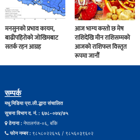
मनसुनको प्रभाव कायम,
आज भाग्य कस्ताे छ मेष
बाढीपहिरोको जोखिमबाट
राशिदेखि मीन राशिसम्मको
सतर्क रहन आग्रह
आजको राशिफल विस्तृत
रूपमा जानौं
सम्पर्क
मधु मिडिया प्रा.ली.द्धारा संचालित
सुचना विभाग द. नं. : ६७८-०७४/७५
ठेगाना :
नेपालगंज-०६, बाँके
फोन नम्बर :
९८५८०२२६५६ / ९८५६०३९६०२