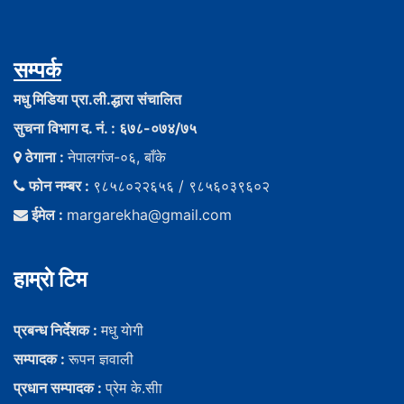
सम्पर्क
मधु मिडिया प्रा.ली.द्धारा संचालित
सुचना विभाग द. नं. : ६७८-०७४/७५
ठेगाना :
नेपालगंज-०६, बाँके
फोन नम्बर :
९८५८०२२६५६ / ९८५६०३९६०२
ईमेल :
margarekha@gmail.com
हाम्राे टिम
प्रबन्ध निर्देशक :
मधु याेगी
सम्पादक :
रूपन ज्ञवाली
प्रधान सम्पादक :
प्रेम के.सीा