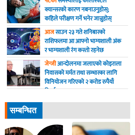
पेटको
समस्यालाई कोलोरेक्टल
क्यान्सरको कारण नबनाउनुहोस्;
कहिले परीक्षण गर्ने भनेर जान्नुहोस्
आज
साउन २३ गते शनिबारकाे
राशिफलमा आ आफ्नो भाग्यशाली अंक
र भाग्यशाली रंग कस्तो रहनेछ
जेन्जी
आन्दोलनमा जलाएकाे कोइराला
निवासको मर्मत तथा सम्भारका लागि
विनियोजन गरिएको २ करोड रुपैयाँ
फिर्ता
सम्बन्धित