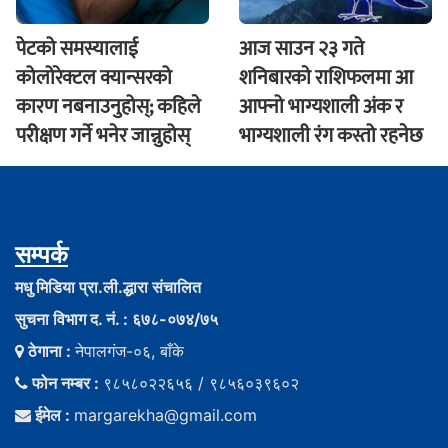
पेटको समस्यालाई
आज साउन २३ गते
कोलोरेक्टल क्यान्सरको
शनिबारकाे राशिफलमा आ
कारण नबनाउनुहोस्; कहिले
आफ्नो भाग्यशाली अंक र
परीक्षण गर्ने भनेर जान्नुहोस्
भाग्यशाली रंग कस्तो रहनेछ
सम्पर्क
मधु मिडिया प्रा.ली.द्धारा संचालित
सुचना विभाग द. नं. : ६७८-०७४/७५
ठेगाना :
नेपालगंज-०६, बाँके
फोन नम्बर :
९८५८०२२६५६ / ९८५६०३९६०२
ईमेल :
margarekha@gmail.com