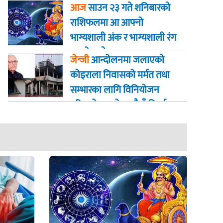
जान्नुहोस्
आज
साउन २३ गते शनिबारकाे
राशिफलमा आ आफ्नो
भाग्यशाली अंक र भाग्यशाली रंग
कस्तो रहनेछ
जेन्जी
आन्दोलनमा जलाएकाे
कोइराला निवासको मर्मत तथा
सम्भारका लागि विनियोजन
गरिएको २ करोड रुपैयाँ फिर्ता