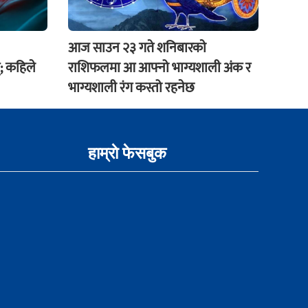
आज साउन २३ गते शनिबारकाे
; कहिले
राशिफलमा आ आफ्नो भाग्यशाली अंक र
भाग्यशाली रंग कस्तो रहनेछ
हाम्राे फेसबुक