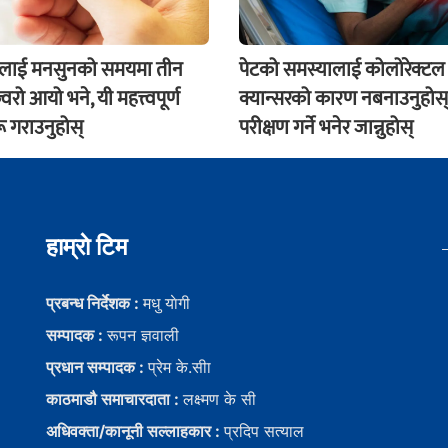
ंलाई मनसुनको समयमा तीन
पेटको समस्यालाई कोलोरेक्टल
वरो आयो भने, यी महत्त्वपूर्ण
क्यान्सरको कारण नबनाउनुहोस्
ू गराउनुहोस्
परीक्षण गर्ने भनेर जान्नुहोस्
हाम्राे टिम
प्रबन्ध निर्देशक :
मधु याेगी
सम्पादक :
रूपन ज्ञवाली
प्रधान सम्पादक :
प्रेम के.सीा
काठमाडौ समाचारदाता :
लक्ष्मण के सी
अधिवक्ता/कानूनी सल्लाहकार :
प्रदिप सत्याल