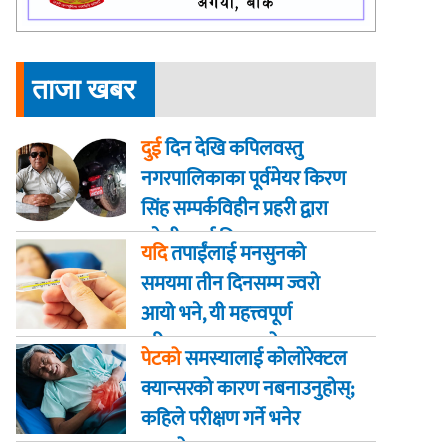
ताजा खबर
दुई
दिन देखि कपिलवस्तु
नगरपालिकाका पूर्वमेयर किरण
सिंह सम्पर्कविहीन प्रहरी द्वारा
खाेजी कार्य तिब्रता
यदि
तपाईंलाई मनसुनको
समयमा तीन दिनसम्म ज्वरो
आयो भने, यी महत्त्वपूर्ण
परीक्षणहरू गराउनुहोस्
पेटको
समस्यालाई कोलोरेक्टल
क्यान्सरको कारण नबनाउनुहोस्;
कहिले परीक्षण गर्ने भनेर