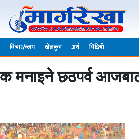
विचार/ब्लग
खेलकुद
अर्थ
भिडियाे
र्वक मनाइने छठपर्व आजबाट