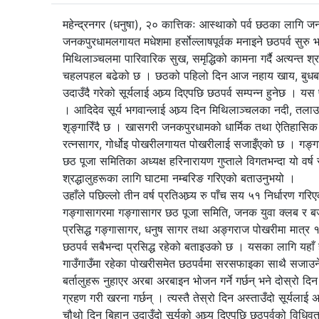
महेन्द्रनगर (धनुषा), २० कात्तिकः आस्थाको पर्व छठका लाग
जनकपुरधामलगायत मधेशमा हर्सोल्लाषपूर्वक मनाइने छठपर्व सुरु
मिथिलाञ्चलमा पारिवारिक सुख, समृद्धिको कामना गर्दै अत्यन्त श्रद
चहलपहल बढेको छ । छठको पहिलो दिन आज नहाय खाय, बुधबार खरना
उदाउँदै गरेको सूर्यलाई अघ्र्य दिएपछि छठपर्व सम्पन्न हुनेछ । य
। आदिदेव सूर्य भगवान्लाई अघ्र्य दिन मिथिलाञ्चलका नदी, त
शृङ्गारिँदै छ । खासगरी जनकपुरधामको धार्मिक तथा ऐतिहास
रत्नसागर, गोर्धोइ पोखरीलगायत पोखरीलाई सजाइँएको छ । गङ्
छठ पूजा समितिका अध्यक्ष हरिनारायण गुप्ताले विगतभन्दा यो वर्ष
श्रद्धालुहरूका लागि घाटमा नम्बरिङ गरिएको बताउनुभयो ।
उहाँले पछिल्लो तीन वर्ष प्रतिअघ्र्य रु पाँच सय ५१ निर्धारण ग
गङ्गासागरमा गङ्गासागर छठ पूजा समिति, जनक युवा क्लब र ब
प्रसिद्ध गङ्गासागर, धनुष सागर तथा अङ्गराज पोखरीमा मात्र ११
छठपर्व सबैभन्दा प्रसिद्ध रहेको बताइउको छ । यसका लागि यहाँ 
गाउँगाउँमा रहेका पोखरीसमेत छठपर्वमा सरसफाइका साथै सजाउने
बर्तालुहरू नुहाएर अरबा अरबाइन भोजन गर्ने गर्छन् भने दोस्रो
ग्रहण गरी खरना गर्छन् । त्यस्तै तेस्रो दिन अस्ताउँदो सूर्यलाई अ
चौथो दिन बिहान उदाउँदो सूर्यको अघ्र्य दिएपछि छठपर्वको विधिव