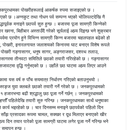
ि जनकपुरधामका पोखरीहरूलाई आकर्षक रुपमा सजाइएको छ ।
 भएको छ ।अन्नकुट तथा गोधन पर्व सम्पन्न भएको भोलिपल्टदेखि नै
्धापूर्वक मनाइने छठपर्व सुरु हुन्छ । बजारमा पूजा सामग्री किन्नेको
, बिहीबार अस्ताउँदै गरेको सूर्यलाई अघ्र्य दिइन्छ भने शुक्रबार
स पर्वमा प्रयोग हुने विभिन्न सामग्री किन्न बजारमा चहलपहल बढेको हो
लाउ, पोखरी, इनारलगायत जलाशयको किनारमा घाट बनाएर विशेष रूपले
िक पोखरी गङ्गासागर, धनुष सागर, अङ्गराजसर, दशरथ तलाउ,
गासागरमा तीनवटा समितिले छठको तयारी गरिरहेको छ । गङ्गासागर
 सजावटमा वृद्धि गर्नुभएको छ । उहाँले छठ घाटमा अघ्र्य लिएर आउने
रिएकामा यस वर्ष रु पाँच सयमात्र निर्धारण गरिएको बताउनुभयो ।
जरङ्ज युवा क्लबले छठको तयारी गर्ने गरेको छ । जनकपुरधामको
 हजारभन्दा बढी श्रद्धालु छठ पूजा गर्ने गर्छन् । जनकपुरधामको
हप्तौँ पहिलेदेखि तयारी सुरु गरिन्छ । जनकपुरधामका साथै धनुषाका
 कार्य भइरहेको छ । चार दिनसम्म मनाइने छठपर्वको पहिलो दिन
 दिन साँझ प्रसादका रूपमा चामल, सक्खर र दूध मिलाएर बनाएको खीर
घ्र्य दिन तयार पारेको पूजा सामग्री घाटमा लगेर पूजा गर्ने गरिन्छ भने
त समापन हुन्छ ।