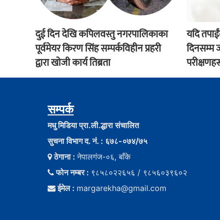
दुई दिन देखि कपिलवस्तु नगरपालिकाका
यदि तपाई
पूर्वमेयर किरण सिंह सम्पर्कविहीन प्रहरी
दिनसम्म ज्
द्वारा खाेजी कार्य तिब्रता
परीक्षणहर
सम्पर्क
मधु मिडिया प्रा.ली.द्धारा संचालित
सुचना विभाग द. नं. : ६७८-०७४/७५
ठेगाना :
नेपालगंज-०६, बाँके
फोन नम्बर :
९८५८०२२६५६ / ९८५६०३९६०२
ईमेल :
margarekha@gmail.com