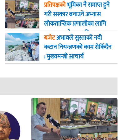
निर्णायक पहल गर्न सभापति
प्रतिपक्षको
भूमिका नै समाप्त हुने
थापालाई आग्रह
गरी सरकार बनाउने अभ्यास
लोकतान्त्रिक प्रणालीका लागि
उपयुक्त नहुने सभापति गगन
बजेट
अभावले सुस्ताको नदी
कुमार थापा
कटान नियन्त्रणको काम रोकिँदैन
: मुख्यमन्त्री आचार्य