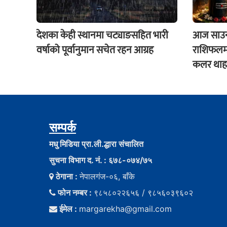
देशका केही स्थानमा चट्याङसहित भारी
आज साउन 
वर्षाको पूर्वानुमान सचेत रहन आग्रह
राशिफलमा
कलर थाहा
सम्पर्क
मधु मिडिया प्रा.ली.द्धारा संचालित
सुचना विभाग द. नं. : ६७८-०७४/७५
ठेगाना :
नेपालगंज-०६, बाँके
फोन नम्बर :
९८५८०२२६५६ / ९८५६०३९६०२
ईमेल :
margarekha@gmail.com