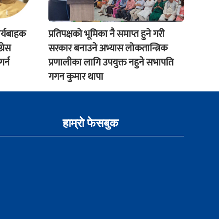
ार्यबाहक
प्रतिपक्षको भूमिका नै समाप्त हुने गरी
्रेस
सरकार बनाउने अभ्यास लोकतान्त्रिक
र्न
प्रणालीका लागि उपयुक्त नहुने सभापति
गगन कुमार थापा
हाम्राे फेसबुक