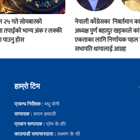
२५ गते साेमबारकाे
नेपाली काँग्रेसका निबर्तमान क
 तपाईकाे भाग्य अंक र लक्की
अध्यक्ष पुर्ण बहादुर खड्काले कांग
 पाउनु हाेस
एकताका लागि निर्णायक पहल ग
सभापति थापालाई आग्रह
हाम्राे टिम
प्रबन्ध निर्देशक :
मधु याेगी
सम्पादक :
रूपन ज्ञवाली
प्रधान सम्पादक :
प्रेम के.सीा
काठमाडौ समाचारदाता :
लक्ष्मण के सी