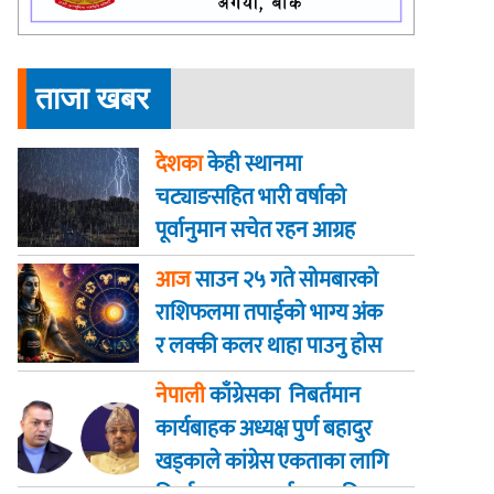
ताजा खबर
देशका
केही स्थानमा
चट्याङसहित भारी वर्षाको
पूर्वानुमान सचेत रहन आग्रह
आज
साउन २५ गते साेमबारकाे
राशिफलमा तपाईकाे भाग्य अंक
र लक्की कलर थाहा पाउनु हाेस
नेपाली
काँग्रेसका निबर्तमान
कार्यबाहक अध्यक्ष पुर्ण बहादुर
खड्काले कांग्रेस एकताका लागि