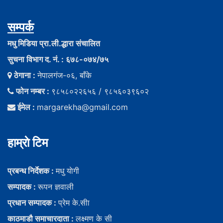
सम्पर्क
मधु मिडिया प्रा.ली.द्धारा संचालित
सुचना विभाग द. नं. : ६७८-०७४/७५
ठेगाना :
नेपालगंज-०६, बाँके
फोन नम्बर :
९८५८०२२६५६ / ९८५६०३९६०२
ईमेल :
margarekha@gmail.com
हाम्राे टिम
प्रबन्ध निर्देशक :
मधु याेगी
सम्पादक :
रूपन ज्ञवाली
प्रधान सम्पादक :
प्रेम के.सीा
काठमाडौ समाचारदाता :
लक्ष्मण के सी