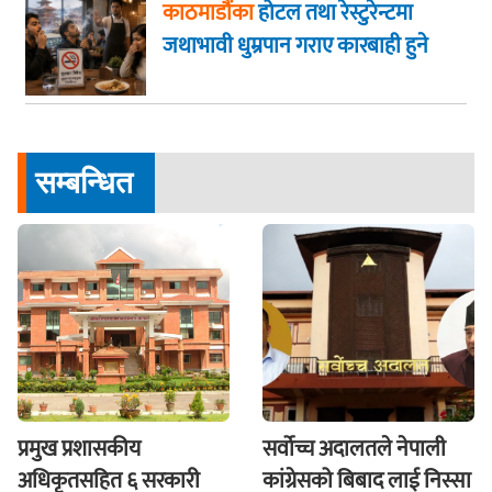
काठमाडौंका
होटल तथा रेस्टुरेन्टमा
जथाभावी धुम्रपान गराए कारबाही हुने
सम्बन्धित
प्रमुख प्रशासकीय
सर्वोच्च अदालतले नेपाली
अधिकृतसहित ६ सरकारी
कांग्रेसको बिबाद लाई निस्सा