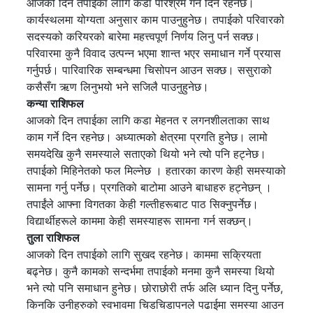
आजको दिन तपाईका लागि कडा परिश्रम गर्ने दिन रहनेछ।
कार्यस्थलमा योग्यता अनुसार काम पाउनुहुनेछ। तपाईको परिवारको
सदस्यको करियरको बारेमा महत्त्वपूर्ण निर्णय लिनु पर्न सक्छ।
परिवारमा कुनै विवाद उत्पन्न भएमा शान्त भएर समाधान गर्ने प्रयास
गर्नुपर्छ। पारिवारिक सम्बन्धमा चिसोपन आउन सक्छ। ससुराको
कसैसँग ऋण लिनुभयो भने सजिलै पाउनुहुनेछ।
कन्या राशिफल
आजको दिन तपाईका लागि कडा मेहनत र लगनशीलताका साथ
काम गर्ने दिन रहनेछ। अध्यात्मको क्षेत्रमा प्रगति हुनेछ। लामो
समयदेखि कुनै समस्याले सताएको थियो भने त्यो पनि हट्नेछ।
तपाईको मिहिनेतको फल मिल्नेछ । हतारका कारण केही समस्याको
सामना गर्नु पर्नेछ। प्रगतिको बाटोमा आउने बाधाहरु हट्नेछन् ।
तपाईंले आफ्ना विगतका केही गल्तीहरूबाट पाठ सिक्नुपर्नेछ।
विद्यार्थीहरूले काममा केही समस्याहरू सामना गर्न सक्छन्।
तुला राशिफल
आजको दिन तपाईको लागि सुखद रहनेछ। काममा सक्रियता
बढ्नेछ। कुनै कामको सन्दर्भमा तपाईको मनमा कुनै समस्या थियो
भने त्यो पनि समाधान हुनेछ। छोराछोरी तर्फ अलि ध्यान दिनु पर्नेछ,
किनकि उनीहरुको स्वभावमा चिडचिडापनले पढाईमा समस्या आउन