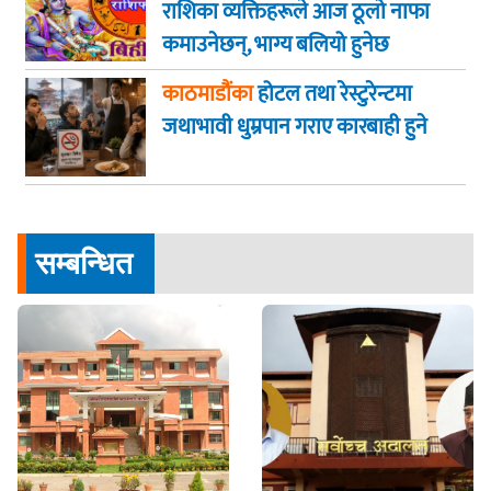
राशिका व्यक्तिहरूले आज ठूलो नाफा
कमाउनेछन्, भाग्य बलियो हुनेछ
काठमाडौंका
होटल तथा रेस्टुरेन्टमा
जथाभावी धुम्रपान गराए कारबाही हुने
सम्बन्धित