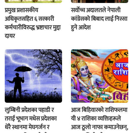
प्रमुख प्रशासकीय
सर्वोच्च अदालतले नेपाली
अधिकृतसहित ६ सरकारी
कांग्रेसको बिबाद लाई निस्सा
कर्मचारीविरुद्ध भ्रष्टाचार मुद्दा
हुने आदेश
दायर
लुम्बिनी प्रदेशका पहाडी र
आज बिहिवारकाे राशिफलमा
तराई भूभाग मधेस प्रदेशका
यी ४ राशिका व्यक्तिहरूले
धेरै स्थानमा मेघगर्जन र
आज ठूलो नाफा कमाउनेछन्,