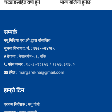
चट्याङसहित वर्षा हुने
भाग्य बलियो हुनेछ
सम्पर्क
मधु मिडिया प्रा.ली.द्धारा संचालित
सुचना विभाग द. नं. : ६७८-०७४/७५
ठेगाना :
नेपालगंज-०६, बाँके
फोन नम्बर :
९८५८०२२६५६ / ९८५६०३९६०२
ईमेल :
margarekha@gmail.com
हाम्राे टिम
प्रबन्ध निर्देशक :
मधु याेगी