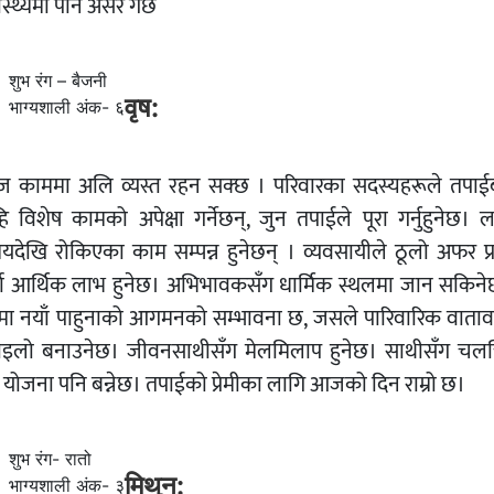
ास्थ्यमा पनि असर गर्छ
शुभ रंग – बैजनी
वृष:
भाग्यशाली अंक- ६
 काममा अलि व्यस्त रहन सक्छ । परिवारका सदस्यहरूले तपाई
हि विशेष कामको अपेक्षा गर्नेछन्, जुन तपाईले पूरा गर्नुहुनेछ। ल
यदेखि रोकिएका काम सम्पन्न हुनेछन् । व्यवसायीले ठूलो अफर प्रा
्दा आर्थिक लाभ हुनेछ। अभिभावकसँग धार्मिक स्थलमा जान सकिने
मा नयाँ पाहुनाको आगमनको सम्भावना छ, जसले पारिवारिक वाता
ाइलो बनाउनेछ। जीवनसाथीसँग मेलमिलाप हुनेछ। साथीसँग चलचि
्ने योजना पनि बन्नेछ। तपाईको प्रेमीका लागि आजको दिन राम्रो छ।
शुभ रंग- रातो
मिथुन:
भाग्यशाली अंक- ३