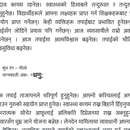
्भाव कायम रहनेछ। स्वास्थ्यको हिसाबले तन्दुरुस्त र तन्दुरु
ुहुनेछ। विद्यार्थीहरूले आफ्ना लक्ष्यहरू प्राप्त गर्न शिक्षकहरूबाट प
योग प्राप्त गर्नेछन्। केही व्यक्तिहरू तपाईबाट प्रभावित हुनेछन
ाईसँग जोडिने प्रयास पनि गर्नेछन्। आज व्यवसायीले राम्रो अ
उनेछन् । आज तपाईमा आत्मविश्वास बढ्नेछ। तपाईको भौ
खसुविधा बढ्नेछ।
शुभ रंग – नीलो
धनु:
भाग्यशाली अंक- १
 तपाई ताजापनले भरिपूर्ण हुनुहुनेछ। आफ्नो करियरलाई अग
उन गुरुको सहयोग प्राप्त हुनेछ। स्वास्थ्य कायम राख्न बिहानै हिँड्नुपर
ारात्मक सोचेर आफूलाई अलिकति डिप्रेसनमा राख्न सक्नुहुन
िवारसँग घुम्न जाने योजना बन्नेछ । लेनदेन मामिलामा सावधानी अपना