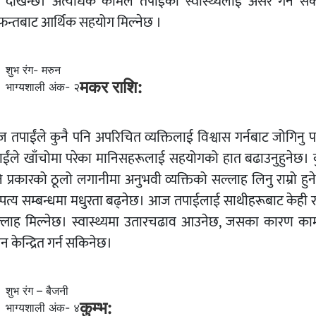
्ने देखिन्छ। अत्यधिक कामले तपाईको स्वास्थ्यलाई असर गर्न सक
न्तबाट आर्थिक सहयोग मिल्नेछ ।
शुभ रंग- मरुन
मकर राशि:
भाग्यशाली अंक- २
 तपाईंले कुनै पनि अपरिचित व्यक्तिलाई विश्वास गर्नबाट जोगिनु पर
ाईंले खाँचोमा परेका मानिसहरूलाई सहयोगको हात बढाउनुहुनेछ। क
 प्रकारको ठूलो लगानीमा अनुभवी व्यक्तिको सल्लाह लिनु राम्रो हु
म्पत्य सम्बन्धमा मधुरता बढ्नेछ। आज तपाईलाई साथीहरूबाट केही राम
्लाह मिल्नेछ। स्वास्थ्यमा उतारचढाव आउनेछ, जसका कारण का
ान केन्द्रित गर्न सकिनेछ।
शुभ रंग – बैजनी
कुम्भ:
भाग्यशाली अंक- ४