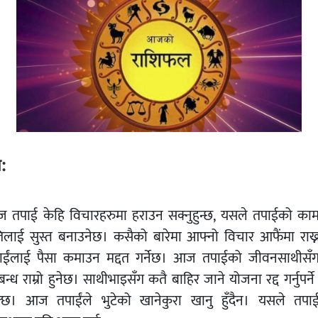
ष:
 तपाई केहि विचारहरुमा हराउन सक्नुहुन्छ, यसले तपाईको का
िलाई सुस्त बनाउनेछ। कसैको बारेमा आफ्नो विचार आफैंमा राख्न
ाईंलाई पैसा कमाउन मद्दत गर्नेछ। आज तपाईको जीवनसाथीसँ
बन्ध राम्रो हुनेछ। साथीभाइसँग कतै बाहिर जाने योजना रद्द गर्नुपर्ने
्छ। आज तपाईंले भुटेको खानेकुरा खानु हुँदैन। यसले तपा