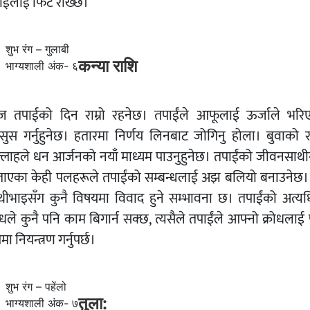
ाईंलाई फिट राख्छ।
शुभ रंग – गुलाबी
कन्या राशि
भाग्यशाली अंक- ६
 तपाईको दिन राम्रो रहनेछ। तपाईंले आफूलाई ऊर्जाले भरि
सुस गर्नुहुनेछ। हतारमा निर्णय लिनबाट जोगिनु होला। बुवाको राम
्लाहले धन आर्जनको नयाँ माध्यम पाउनुहुनेछ। तपाईंको जीवनसाथी
ताएका केही पलहरूले तपाईंको सम्बन्धलाई अझ बलियो बनाउनेछ।
थीभाइसँग कुनै विषयमा विवाद हुने सम्भावना छ। तपाईंको अत्य
ोधले कुनै पनि काम बिगार्न सक्छ, त्यसैले तपाईंले आफ्नो क्रोधलाई प
मा नियन्त्रण गर्नुपर्छ।
शुभ रंग – पहेंलो
तुला:
भाग्यशाली अंक- ७