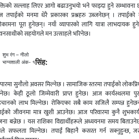
यक्तिको सल्लाह लिएर आगो बढाउनुभयो भने फाइदा हुने सम्भावना 
 तपाईको मनमा धेरै प्रकारका प्रश्नहरु उब्जनेछन् । तपाईको 
ोकामना पूरा हुनेछन्। नयाँ व्यापारको लागि यात्रा लाभदायक हुन
वनसाथीको सहयोगले मन उत्साहले भरिनेछ।
शुभ रंग – नीलो
सिंह:
भाग्यशाली अंक- १
यापारमा सुनौलो अवसर मिल्नेछ । सामाजिक स्तरमा तपाईको लोकप्रि
्नेछ। केही ठूलो जिम्मेवारी प्राप्त हुनेछ। आज कार्यस्थलमा पुर
िचानको लाभ मिल्नेछ। रोकिएका सबै काम सजिलै सम्पन्न हुनेछन
ाईको जीवनमा मात्र खुशी आउनेछ। आज परिवारमा कुनै शुभकार्
जना बन्नेछ । यस राशिका विद्यार्थीहरूले अध्ययनमा समय बिताउनेछ
ले सफलता मिल्नेछ। तपाईं बिहानै कसरत गर्न सक्नुहुन्छ, ज