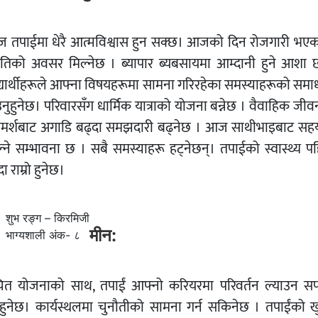
 तपाईमा धेरै आत्मविश्वास हुन सक्छ। आजको दिन रोजगारी भएक
्नतिको अवसर मिल्नेछ । ब्यापार ब्यबसायमा आम्दानी हुने आशा 
द्यार्थीहरूले आफ्ना विषयहरूमा सामना गरिरहेका समस्याहरूको समा
नुहुनेछ। परिवारसँग धार्मिक यात्राको योजना बन्नेछ । वैवाहिक जी
ामर्शबाट अगाडि बढ्दा समझदारी बढ्नेछ । आज साथीभाइबाट सह
ल्ने सम्भावना छ । सबै समस्याहरू हट्नेछन्। तपाईको स्वास्थ्य पह
दा राम्रो हुनेछ।
शुभ रङ्ग – किरमिजी
मीन:
भाग्यशाली अंक- ८
ित योजनाको साथ, तपाईं आफ्नो करियरमा परिवर्तन ल्याउन 
नुहुनेछ। कार्यस्थलमा चुनौतीको सामना गर्न सकिनेछ । तपाईंको ख