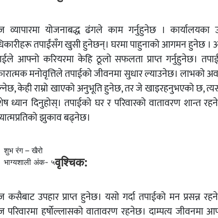
 व्यापारमा योजनाबद्ध ढंगले काम गर्नुहुनेछ । कार्यालयका उ
िकारीहरू तपाईंसँग खुसी हुनेछन्। घरमा पाहुनाको आगमन हुनेछ ।
ाईले आफ्नो करियरमा केहि ठूलो सफलता प्राप्त गर्नुहुनेछ। तपा
ारात्मक मनोवृत्तिले तपाईको जीवनमा सुधार ल्याउनेछ। लाभको अ
्नेछ, केही राम्रो खाएको अनुभूति हुनेछ, तर जे खाइरहनुभएको छ, त्
शेष ध्यान दिनुहोस्। तपाईको घर र परिवारको वातावरण शान्त रहन
यात्मप्रतिको झुकाव बढ्नेछ।
शुभ रंग – खैरो
वृश्चिक:
भाग्यशाली अंक- ५
 कसैबाट उपहार प्राप्त हुनेछ। यसो गर्दा तपाईको मन प्रसन्न रहन
 परिवारमा हर्षोल्लासको वातावरण रहनेछ। दाम्पत्य जीवनमा आ