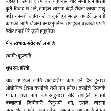
भइरहेको भ्रमको बारेमा कुरा गर्नुपर्नेछ। यदि सम्पत्तिको बारेमा
कुनै विवाद छ भने, तपाईंले त्यसमा केही धैर्यता कायम राख्नु
पर्छ। कामको लागि कतै जानुपर्ने हुन सक्छ। तपाईंले आफ्नो
कामको लागि योजना बनाउनुपर्नेछ। तपाईंको बच्चाको प्रगति
देखेर तपाईं धेरै खुसी हुनुहुनेछ।
मीन
स्वभाव: संवेदनशील
राशि
स्वामी: बृहस्पति
शुभ रंग: हरियो
आज तपाईंको लागि साझेदारीमा काम गर्ने दिन हुनेछ।
औद्योगिक क्षेत्रमा तपाईंको राम्रो नाम हुनेछ। तपाईंले टिमवर्क
मार्फत राम्रो नाम कमाउनुहुनेछ। यदि तपाईंले आफ्नो
बच्चालाई जिम्मेवारी दिनुभयो भने, उसले त्यसमा
लगनशीलतापूर्वक काम गर्नेछ, जसका कारण तपाईंको मन