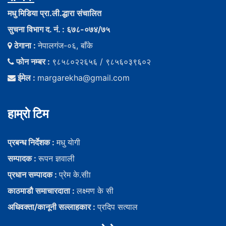
मधु मिडिया प्रा.ली.द्धारा संचालित
सुचना विभाग द. नं. : ६७८-०७४/७५
ठेगाना :
नेपालगंज-०६, बाँके
फोन नम्बर :
९८५८०२२६५६ / ९८५६०३९६०२
ईमेल :
margarekha@gmail.com
हाम्राे टिम
प्रबन्ध निर्देशक :
मधु याेगी
सम्पादक :
रूपन ज्ञवाली
प्रधान सम्पादक :
प्रेम के.सीा
काठमाडौ समाचारदाता :
लक्ष्मण के सी
अधिवक्ता/कानूनी सल्लाहकार :
प्रदिप सत्याल