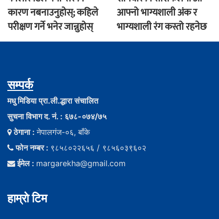
कारण नबनाउनुहोस्; कहिले
आफ्नो भाग्यशाली अंक र
परीक्षण गर्ने भनेर जान्नुहोस्
भाग्यशाली रंग कस्तो रहनेछ
सम्पर्क
मधु मिडिया प्रा.ली.द्धारा संचालित
सुचना विभाग द. नं. : ६७८-०७४/७५
ठेगाना :
नेपालगंज-०६, बाँके
फोन नम्बर :
९८५८०२२६५६ / ९८५६०३९६०२
ईमेल :
margarekha@gmail.com
हाम्राे टिम